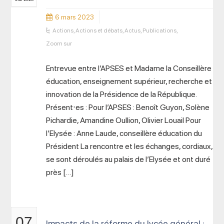
6 mars 2023
Actions
,
Actions et débats
,
Actus
,
Publications
,
Zoom sur
Entrevue entre l’APSES et Madame la Conseillère
éducation, enseignement supérieur, recherche et
innovation de la Présidence de la République.
Présent⋅es : Pour l’APSES : Benoît Guyon, Solène
Pichardie, Amandine Oullion, Olivier Louail Pour
l’Elysée : Anne Laude, conseillère éducation du
Président La rencontre et les échanges, cordiaux,
se sont déroulés au palais de l’Elysée et ont duré
près […]
07
Impacts de la réforme du lycée général :