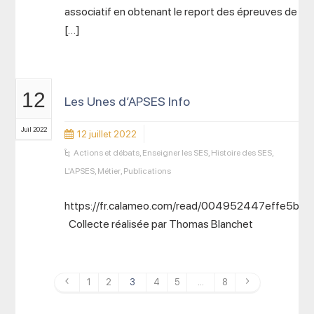
associatif en obtenant le report des épreuves de
[…]
12
Les Unes d’APSES Info
Juil 2022
12 juillet 2022
Actions et débats
,
Enseigner les SES
,
Histoire des SES
,
L'APSES
,
Métier
,
Publications
https://fr.calameo.com/read/004952447effe5bc
Collecte réalisée par Thomas Blanchet
1
2
3
4
5
…
8