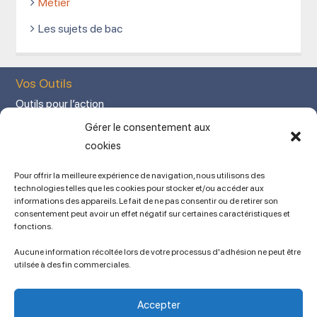
Métier
Les sujets de bac
Vos Outils
Outils pour l’action
Votre espace adhérent
Gérer le consentement aux
Mon Compte adhérent
cookies
Adhérez en ligne
Pour offrir la meilleure expérience de navigation, nous utilisons des
L’association
technologies telles que les cookies pour stocker et/ou accéder aux
informations des appareils. Le fait de ne pas consentir ou de retirer son
Mentions légales
consentement peut avoir un effet négatif sur certaines caractéristiques et
fonctions.
Contact
Ancien site
Aucune information récoltée lors de votre processus d'adhésion ne peut être
lien vers SPIP
utilsée à des fin commerciales.
Politique de cookies (UE)
Conditions générales
Accepter
Copyright © 2023 APSES / Association des Professeurs de Sciences