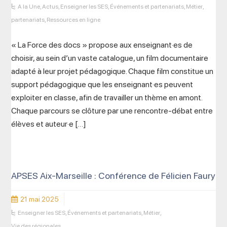
A la Une
,
Actus
,
Enseigner les SES
,
Événements et partenariats
,
Métier
,
partenariats
,
Ressources en ligne
« La Force des docs » propose aux enseignant·es de
choisir, au sein d’un vaste catalogue, un film documentaire
adapté à leur projet pédagogique. Chaque film constitue un
support pédagogique que les enseignant·es peuvent
exploiter en classe, afin de travailler un thème en amont.
Chaque parcours se clôture par une rencontre-débat entre
élèves et auteur·e […]
APSES Aix-Marseille : Conférence de Félicien Faury
21 mai 2025
Enseigner les SES
,
Événements et partenariats
,
Métier
,
Vie des régionales