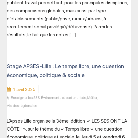
publient travail permettant, pour les principales disciplines,
des comparaisons globales, mais aussi par type
d’établissements (public/privé, ruraux/urbains, à
recrutement social privilégié/défavorisé). Parmi les
résultats, le fait que les notes […]
Stage APSES-Lille : Le temps libre, une question
économique, politique & sociale
4 avril 2025
Enseigner les SES
,
Événements et partenariats
,
Métier
,
Vie des régionales
L’Apses Lille organise la 3ème édition « LES SES ONT LA
CÔTE ! », sur le thème du « Temps libre », une question
économique, politique et sociale, le Jeudi 5 et vendredi 6