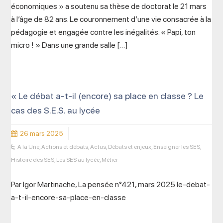
économiques » a soutenu sa thèse de doctorat le 21 mars
à l’âge de 82 ans. Le couronnement d’une vie consacrée à la
pédagogie et engagée contre les inégalités. « Papi, ton
micro ! » Dans une grande salle […]
« Le débat a-t-il (encore) sa place en classe ? Le
cas des S.E.S. au lycée
26 mars 2025
A la Une
,
Actions et débats
,
Actus
,
Débats et enjeux
,
Enseigner les SES
,
Histoire des SES
,
Les SES au lycée
,
Métier
Par Igor Martinache, La pensée n°421, mars 2025 le-debat-
a-t-il-encore-sa-place-en-classe