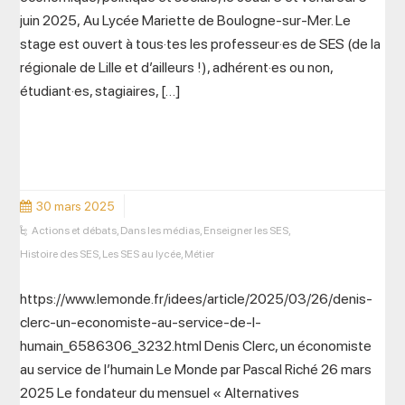
juin 2025, Au Lycée Mariette de Boulogne-sur-Mer. Le
stage est ouvert à tous·tes les professeur·es de SES (de la
régionale de Lille et d’ailleurs !), adhérent·es ou non,
étudiant·es, stagiaires, […]
30 mars 2025
Actions et débats
,
Dans les médias
,
Enseigner les SES
,
Histoire des SES
,
Les SES au lycée
,
Métier
https://www.lemonde.fr/idees/article/2025/03/26/denis-
clerc-un-economiste-au-service-de-l-
humain_6586306_3232.html Denis Clerc, un économiste
au service de l’humain Le Monde par Pascal Riché 26 mars
2025 Le fondateur du mensuel « Alternatives