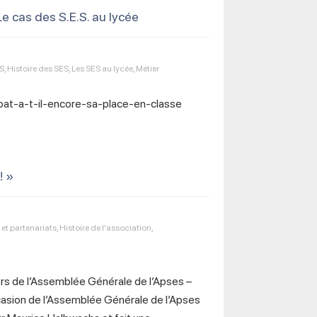
Le cas des S.E.S. au lycée
ES
,
Histoire des SES
,
Les SES au lycée
,
Métier
ebat-a-t-il-encore-sa-place-en-classe
! »
et partenariats
,
Histoire de l'association
,
lors de l’Assemblée Générale de l’Apses –
asion de l’Assemblée Générale de l’Apses