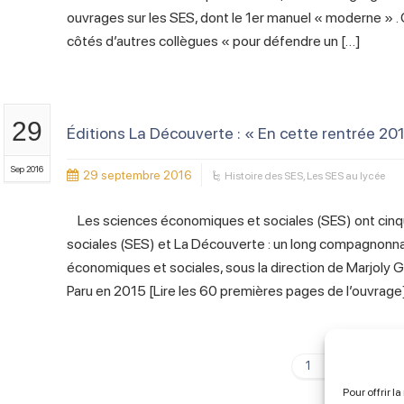
ouvrages sur les SES, dont le 1er manuel « moderne » . 
côtés d’autres collègues « pour défendre un […]
29
Éditions La Découverte : « En cette rentrée 201
Sep 2016
29 septembre 2016
Histoire des SES
,
Les SES au lycée
Les sciences économiques et sociales (SES) ont cin
sociales (SES) et La Découverte : un long compagnonn
économiques et sociales, sous la direction de Marjoly 
Paru en 2015 [Lire les 60 premières pages de l’ouvrag
1
2
Pour offrir l