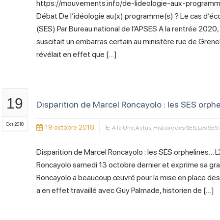
https://mouvements.info/de-lideologie-aux-programm
Débat De l’idéologie au(x) programme(s) ? Le cas d’é
(SES) Par Bureau national de l’APSES A la rentrée 2020,
suscitait un embarras certain au ministère rue de Gren
révélait en effet que […]
19
Disparition de Marcel Roncayolo : les SES orph
Oct 2018
19 octobre 2018
A la Une
,
Actus
,
Histoire des SES
,
Les SES 
Disparition de Marcel Roncayolo : les SES orphelines… L’
Roncayolo samedi 13 octobre dernier et exprime sa gra
Roncayolo a beaucoup œuvré pour la mise en place des S
a en effet travaillé avec Guy Palmade, historien de […]