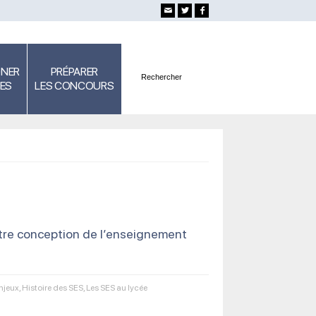
GNER
PRÉPARER
SES
LES CONCOURS
utre conception de l’enseignement
njeux
,
Histoire des SES
,
Les SES au lycée