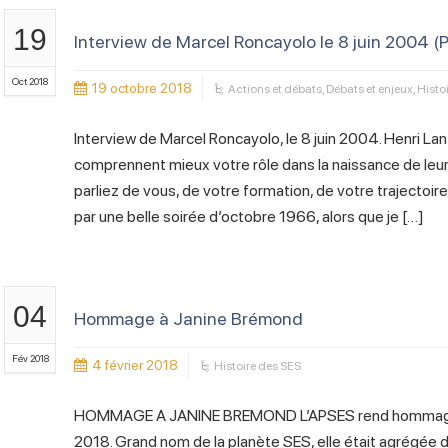
19
Interview de Marcel Roncayolo le 8 juin 2004 (P
Oct 2018
19 octobre 2018
Actions et débats
,
Débats et enjeux
,
Histo
Interview de Marcel Roncayolo, le 8 juin 2004. Henri La
comprennent mieux votre rôle dans la naissance de leur 
parliez de vous, de votre formation, de votre trajectoi
par une belle soirée d’octobre 1966, alors que je […]
04
Hommage à Janine Brémond
Fév 2018
4 février 2018
Histoire des SES
HOMMAGE A JANINE BREMOND L’APSES rend hommage à
2018. Grand nom de la planète SES, elle était agrégée 