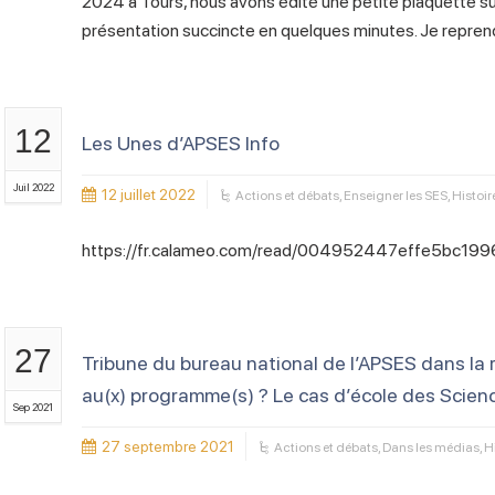
2024 à Tours, nous avons édité une petite plaquette su
présentation succincte en quelques minutes. Je reprend
12
Les Unes d’APSES Info
Juil 2022
12 juillet 2022
Actions et débats
,
Enseigner les SES
,
Histoir
https://fr.calameo.com/read/004952447effe5bc19969
27
Tribune du bureau national de l’APSES dans la 
au(x) programme(s) ? Le cas d’école des Scien
Sep 2021
27 septembre 2021
Actions et débats
,
Dans les médias
,
H