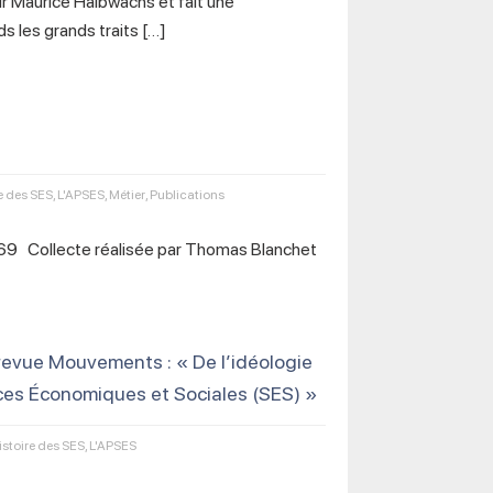
r Maurice Halbwachs et fait une
s les grands traits […]
e des SES
,
L'APSES
,
Métier
,
Publications
 Collecte réalisée par Thomas Blanchet
revue Mouvements : « De l’idéologie
ces Économiques et Sociales (SES) »
istoire des SES
,
L'APSES