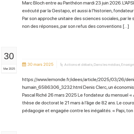
Marc Bloch entre au Panthéon mardi 23 juin 2026. L’AP
exécuté par la Gestapo, et aussi à l’historien, fondateu
Par son approche unitaire des sciences sociales, par le
non des réponses, par son refus des conventions […]
30
30 mars 2025
Actions et débats
,
Dans les médias
,
Enseign
Mar 2025
https://www.lemonde.fr/idees/article/2025/03/26/den
humain_6586306_3232.html Denis Clerc, un économiste
Pascal Riché 26 mars 2025 Le fondateur du mensuel « 
thèse de doctorat le 21 mars à l’âge de 82 ans. Le cou
pédagogie et engagée contre les inégalités. « Papi, ton