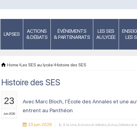
ACTIONS
ÉVÉNEMENTS
LES SES
ENSEI
L’APSES
& DÉBATS
& PARTENARIATS
AU LYCÉE
LES 
Home
Les SES au lycée
Histoire des SES
Histoire des SES
23
Avec Marc Bloch, l’École des Annales et une a
entrent au Panthéon
Juin 2026
23 juin 2026
A la Une
,
Actions et débats
,
Actus
,
Débats et e