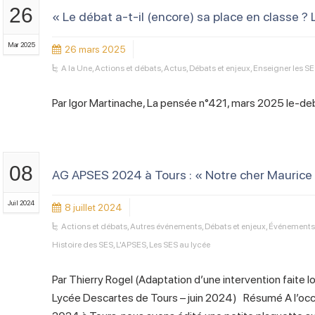
26
« Le débat a-t-il (encore) sa place en classe ? 
Mar 2025
26 mars 2025
A la Une
,
Actions et débats
,
Actus
,
Débats et enjeux
,
Enseigner les S
Par Igor Martinache, La pensée n°421, mars 2025 le-d
08
AG APSES 2024 à Tours : « Notre cher Maurice 
Juil 2024
8 juillet 2024
Actions et débats
,
Autres événements
,
Débats et enjeux
,
Événements 
Histoire des SES
,
L'APSES
,
Les SES au lycée
Par Thierry Rogel (Adaptation d’une intervention faite 
Lycée Descartes de Tours – juin 2024) Résumé A l’occ