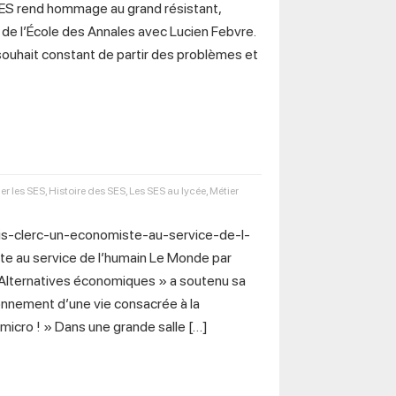
SES rend hommage au grand résistant,
r de l’École des Annales avec Lucien Febvre.
 souhait constant de partir des problèmes et
er les SES
,
Histoire des SES
,
Les SES au lycée
,
Métier
is-clerc-un-economiste-au-service-de-l-
 au service de l’humain Le Monde par
Alternatives économiques » a soutenu sa
ronnement d’une vie consacrée à la
 micro ! » Dans une grande salle […]