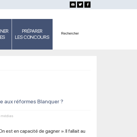
GNER
PRÉPARER
SES
LES CONCOURS
e aux réformes Blanquer ?
s médias
est en capacité de gagner ». Il fallait au