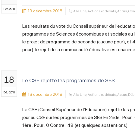
Déc 2018
19 décembre 2018
A la Une
,
Actions et débats
,
Actus
,
Com
Les résultats du vote du Conseil supérieur de l’éducati
programmes de Sciences économiques et sociales au ly
le projet de programme de seconde (aucune pour), et 4
pour), le rejet de la communauté éducative est unanime
18
Le CSE rejette les programmes de SES
Déc 2018
18 décembre 2018
A la Une
,
Actions et débats
,
Actus
,
Déba
Le CSE (Conseil Supérieur de l’Education) rejette les 
jour au CSE sur les programmes de SES En 2nde : Pour :
1ère : Pour : 0 Contre : 48 (et quelques abstentions)