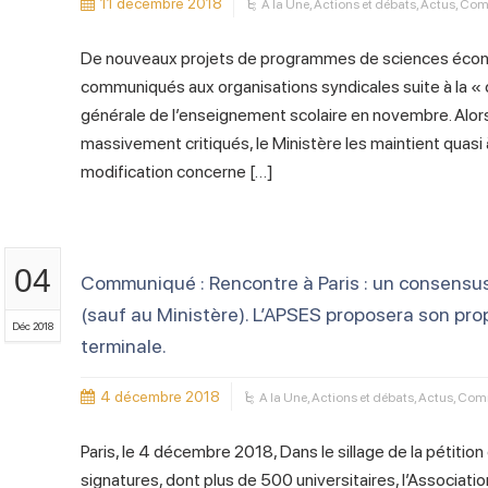
11 décembre 2018
A la Une
,
Actions et débats
,
Actus
,
Com
De nouveaux projets de programmes de sciences écono
communiqués aux organisations syndicales suite à la « c
générale de l’enseignement scolaire en novembre. Alor
massivement critiqués, le Ministère les maintient quasi à
modification concerne […]
04
Communiqué : Rencontre à Paris : un consensu
(sauf au Ministère). L’APSES proposera son pr
Déc 2018
terminale.
4 décembre 2018
A la Une
,
Actions et débats
,
Actus
,
Com
Paris, le 4 décembre 2018, Dans le sillage de la pétition q
signatures, dont plus de 500 universitaires, l’Associa