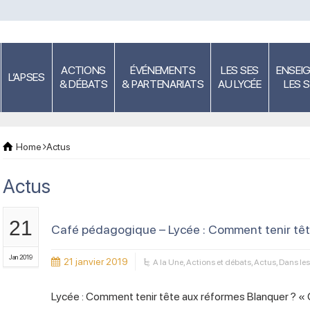
ACTIONS
ÉVÉNEMENTS
LES SES
ENSEI
L’APSES
& DÉBATS
& PARTENARIATS
AU LYCÉE
LES 
Home
Actus
Actus
21
Café pédagogique – Lycée : Comment tenir têt
Jan 2019
21 janvier 2019
A la Une
,
Actions et débats
,
Actus
,
Dans le
Lycée : Comment tenir tête aux réformes Blanquer ? « On 