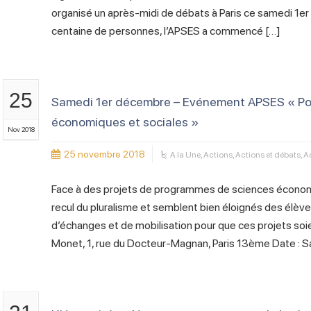
organisé un après-midi de débats à Paris ce samedi 1er
centaine de personnes, l’APSES a commencé […]
25
Samedi 1er décembre – Evénement APSES « Po
économiques et sociales »
Nov 2018
25 novembre 2018
A la Une
,
Actions
,
Actions et débats
,
A
Face à des projets de programmes de sciences économ
recul du pluralisme et semblent bien éloignés des élèv
d’échanges et de mobilisation pour que ces projets soi
Monet, 1, rue du Docteur-Magnan, Paris 13ème Date : 