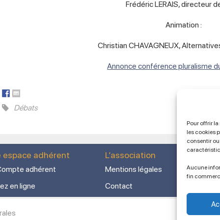
Frédéric LERAIS, directeur de
Animation :
Christian CHAVAGNEUX, Alternativ
Annonce conférence pluralisme d
Débats
Pour offrir l
les cookies 
consentir ou 
caractéristi
e espace adhérent
L’association
Aucune infor
ompte adhérent
Mentions légales
fin commerc
ez en ligne
Contact
Ac
rales