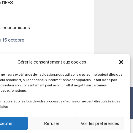
 l’IRES
es économiques
u 15 octobre
Gérer le consentement aux cookies
a meilleure expérience de navigation, nous utilisons des technologies telles que
pour stocker et/ou accéder aux informations des appareils. Le fait de ne pas
de retirer son consentement peut avoir un effet négatif sur certaines
ques et fonctions.
Ancien site
lien vers SPIP
mation récoltée lors de votre processus d'adhésion ne peut être utilsée à des
iales.
cepter
Refuser
Voir les préférences