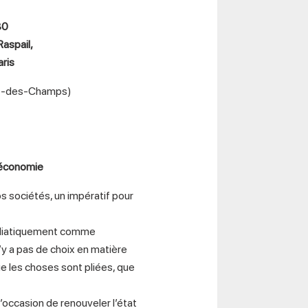
30
aspail,
ris
me-des-Champs)
n économie
s sociétés, un impératif pour
médiatiquement comme
 n’y a pas de choix en matière
ue les choses sont pliées, que
’occasion de renouveler l’état