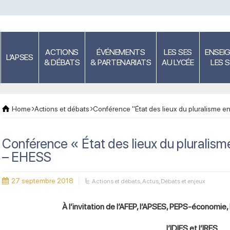
ACTIONS
ÉVÉNEMENTS
LES SES
ENSEI
L’APSES
& DÉBATS
& PARTENARIATS
AU LYCÉE
LES 
Home
Actions et débats
Conférence "État des lieux du pluralisme 
Conférence « État des lieux du pluralis
– EHESS
27 septembre 2018
Actions et débats
,
Actus
,
Débats et enjeux
À l’invitation de l’AFEP, l’APSES, PEPS-économie
l’IDIES et l’IRES