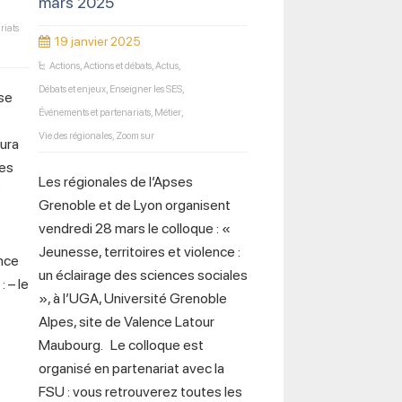
mars 2025
riats
19 janvier 2025
Actions
,
Actions et débats
,
Actus
,
Débats et enjeux
,
Enseigner les SES
,
se
Événements et partenariats
,
Métier
,
Vie des régionales
,
Zoom sur
aura
des
Les régionales de l’Apses
s
Grenoble et de Lyon organisent
vendredi 28 mars le colloque : «
Jeunesse, territoires et violence :
ance
un éclairage des sciences sociales
 – le
», à l’UGA, Université Grenoble
Alpes, site de Valence Latour
Maubourg. Le colloque est
organisé en partenariat avec la
FSU : vous retrouverez toutes les