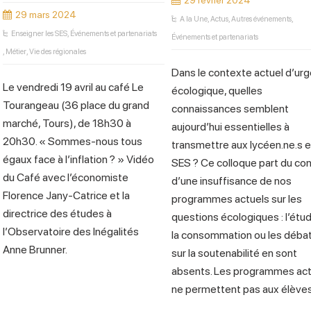
29 février 2024
29 mars 2024
A la Une
,
Actus
,
Autres événements
,
Enseigner les SES
,
Événements et partenariats
Événements et partenariats
,
Métier
,
Vie des régionales
Dans le contexte actuel d’ur
Le vendredi 19 avril au café Le
écologique, quelles
Tourangeau (36 place du grand
connaissances semblent
marché, Tours), de 18h30 à
aujourd’hui essentielles à
20h30. « Sommes-nous tous
transmettre aux lycéen.ne.s 
égaux face à l’inflation ? » Vidéo
SES ? Ce colloque part du co
du Café avec l’économiste
d’une insuffisance de nos
Florence Jany-Catrice et la
programmes actuels sur les
directrice des études à
questions écologiques : l’étu
l’Observatoire des Inégalités
la consommation ou les déba
Anne Brunner.
sur la soutenabilité en sont
absents. Les programmes act
ne permettent pas aux élèves