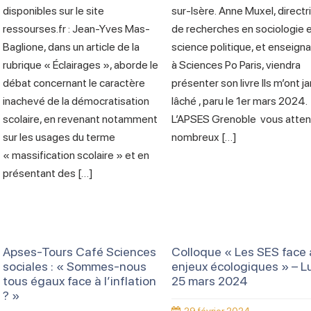
disponibles sur le site
sur-Isère. Anne Muxel, directr
ressourses.fr : Jean-Yves Mas-
de recherches en sociologie 
Baglione, dans un article de la
science politique, et enseign
rubrique « Éclairages », aborde le
à Sciences Po Paris, viendra
débat concernant le caractère
présenter son livre Ils m’ont j
inachevé de la démocratisation
lâché , paru le 1er mars 2024.
scolaire, en revenant notamment
L’APSES Grenoble vous atte
sur les usages du terme
nombreux […]
« massification scolaire » et en
présentant des […]
Apses-Tours Café Sciences
Colloque « Les SES face
sociales : « Sommes-nous
enjeux écologiques » – L
tous égaux face à l’inflation
25 mars 2024
? »