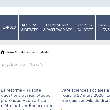
ACTIONS
ÉVÉNEMENTS
LES SES
ENSEI
L’APSES
& DÉBATS
& PARTENARIATS
AU LYCÉE
LES 
Home
Posts tagged: Débats
Tag Archives: Débats
La réforme « suscite
Café sciences sociales à
questions et inquiétudes
Tours le 27 mars 2025 : L
profondes » : un article
Français sont-ils de droit
d’Alternatives Économiques