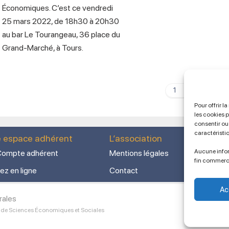
Économiques. C’est ce vendredi
25 mars 2022, de 18h30 à 20h30
au bar Le Tourangeau, 36 place du
Grand-Marché, à Tours.
1
2
Pour offrir l
les cookies 
consentir ou 
caractéristi
e espace adhérent
L’association
Aucune infor
ompte adhérent
Mentions légales
fin commerc
ez en ligne
Contact
Ac
rales
 de Sciences Économiques et Sociales