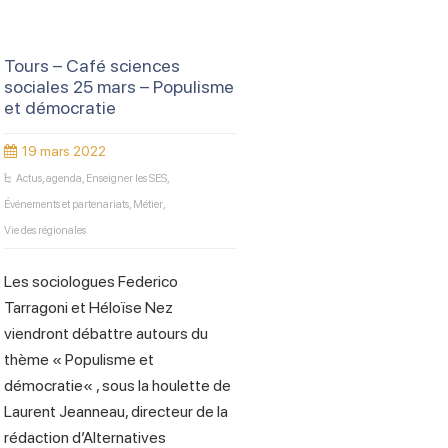
Tours – Café sciences
sociales 25 mars – Populisme
et démocratie
19 mars 2022
Actus
,
agenda
,
Enseigner les SES
,
Événements et partenariats
,
Métier
,
Vie des régionales
Les sociologues Federico
Tarragoni et Héloïse Nez
viendront débattre autours du
thème « Populisme et
démocratie« , sous la houlette de
Laurent Jeanneau, directeur de la
rédaction d’Alternatives