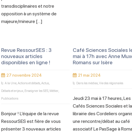
transdisciplinaires et notre
opposition à un système de
majeure/mineure […]
Revue RessourSES : 3
Café Sciences Sociales l
nouveaux articles
mai à 17h avec Anne Mux
disponibles en ligne !
Romans sur Isère
27 novembre 2024
21 mai 2024
A la Une
,
Actions et débats
,
Actus
,
Dans les médias
,
Vie des régionales
Débats et enjeux
,
Enseigner les SES
,
Métier
,
Jeudi 23 mai à 17 heures, Les
Publications
Cafés Sciences Sociales et l
Bonjour ! L’équipe de la revue
librairie des Cordeliers organ
RessourSES est fière de vous
une rencontre/débat au café
présenter 3 nouveaux articles
associatif Le PasSage à Rom