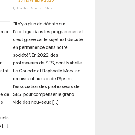
27 novembre 2023
A la Une
,
Dans les médias
“Il n’y a plus de débats sur
gence
l’écologie dans les programmes et
c’est grave car le sujet est discuté
en permanence dans notre
société”. En 2022, des
en
professeurs de SES, dont Isabelle
nstat
Le Couedic et Raphaelle Marx, se
réunissent au sein de l’Apses,
l’association des professeurs de
de de
SES, pour compenser le grand
ts
vide des nouveaux […]
uels
 […]