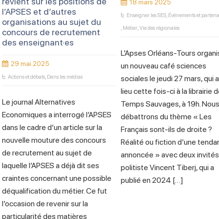
revient sur les positions de
18 mars 2025
l’APSES et d’autres
Enseigner les SES
,
Événements et partena
organisations au sujet du
,
Métier
,
Vie des régionales
concours de recrutement
des enseignant·es
L’Apses Orléans-Tours organi
29 mai 2025
un nouveau café sciences
Actions et débats
,
Dans les médias
sociales le jeudi 27 mars, qui 
lieu cette fois-ci à la librairie 
Le journal Alternatives
Temps Sauvages, à 19h. Nou
Economiques a interrogé l’APSES
débattrons du thème « Les
dans le cadre d’un article sur la
Français sont-ils de droite ?
nouvelle mouture des concours
Réalité ou fiction d’une tend
de recrutement au sujet de
annoncée » avec deux invités :
laquelle l’APSES a déjà dit ses
politiste Vincent Tiberj, qui a
craintes concernant une possible
publié en 2024 […]
déqualification du métier. Ce fut
l’occasion de revenir sur la
particularité des matières