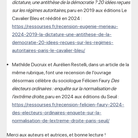
dictature, une antithèse de la démocratie ?
20 idées reçues
sur les régimes autoritaires
, paru en 2019 aux éditions Le
Cavalier Bleu et réédité en 2024 :
https://ressourses.fr/recension-eugenie-merieau-
2024-2019-la-dictature-une-antithese-de-la-
democratie-20-idees-recues-sur-les-regimes-
autoritaires-paris-le-cavalier-bleu/
Mathilde Ducruix et Aurélien Restelli, dans un article de la
même rubrique, font une recension de l’ouvrage
désormais célèbre du sociologue Félicien Faury
Des
électeurs ordinaires : enquête sur la normalisation de
l’extrême droite
, paru en 2024 aux éditions du Seuil :
https://ressourses.fr/recension-felicien-faury-2024-
des-electeurs-ordinaires-enquete-sur-la-
normalisation-de-lextreme-droite-paris-seuil/
Merci aux auteurs et autrices, et bonne lecture !