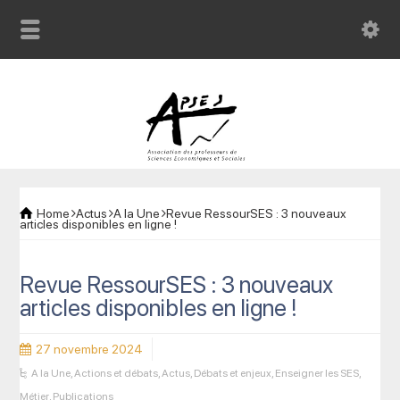
Home
Actus
A la Une
Revue RessourSES : 3 nouveaux
articles disponibles en ligne !
Revue RessourSES : 3 nouveaux
articles disponibles en ligne !
27 novembre 2024
A la Une
,
Actions et débats
,
Actus
,
Débats et enjeux
,
Enseigner les SES
,
Métier
,
Publications