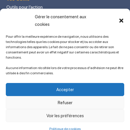
Outils pour l’action
Votre espace adhérent
Gérer le consentement aux
Mon Compte adhérent
cookies
Adhérez en ligne
Pour offrir la meilleure expérience de navigation, nous utilisons des
L’association
technologies telles que les cookies pour stocker et/ou accéder aux
informations des appareils. Le fait de ne pas consentir ou de retirer son
Mentions légales
consentement peut avoir un effet négatif sur certaines caractéristiques et
fonctions.
Contact
Ancien site
Aucune information récoltée lors de votre processus d'adhésion ne peut être
lien vers SPIP
utilsée à des fin commerciales.
Politique de cookies (UE)
Conditions générales
Accepter
Copyright © 2023 APSES / Association des Professeurs de Sciences
Économiques et Sociales
Refuser
Voir les préférences
Politique de cookies