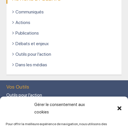
Communiqués
Actions
Publications
Débats et enjeux
Outils pour l’action
Dans les médias
Vos Outils
Outils pour l’action
Votre espace adhérent
Gérer le consentement aux
Mon Compte adhérent
cookies
Adhérez en ligne
Pour offrir la meilleure expérience de navigation, nous utilisons des
L’association