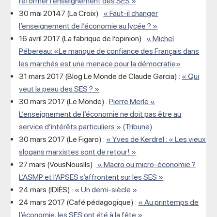
réformer l’enseignement des SES »
30 mai 20147 (La Croix) :
« Faut-il changer
l’enseignement de l’économie au lycée ? »
16 avril 2017 (La fabrique de l’opinion) :
« Michel
Pébereau: «Le manque de confiance des Français dans
les marchés est une menace pour la démocratie»
31 mars 2017 (Blog Le Monde de Claude Garcia) :
« Qui
veut la peau des SES ? »
30 mars 2017 (Le Monde) :
Pierre Merle «
L’enseignement de l’économie ne doit pas être au
service d’intérêts particuliers » (Tribune)
30 mars 2017 (Le Figaro) :
« Yves de Kerdrel : « Les vieux
slogans marxistes sont de retour! »
27 mars (VousNousIls) :
« Macro ou micro-économie ?
L’ASMP et l’APSES s’affrontent sur les SES »
24 mars (IDIÈS) :
« Un demi-siècle »
24 mars 2017 (Café pédagogique) :
« Au printemps de
l’économie, les SES ont été à la fête »