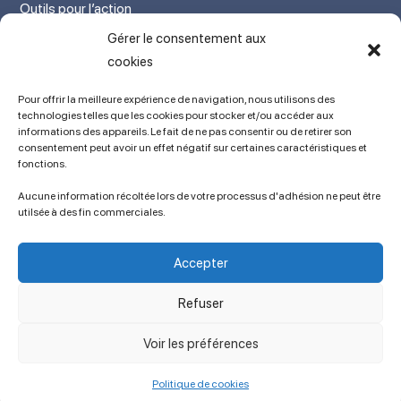
Outils pour l’action
Votre espace adhérent
Gérer le consentement aux
Mon Compte adhérent
cookies
Adhérez en ligne
Pour offrir la meilleure expérience de navigation, nous utilisons des
L’association
technologies telles que les cookies pour stocker et/ou accéder aux
informations des appareils. Le fait de ne pas consentir ou de retirer son
Mentions légales
consentement peut avoir un effet négatif sur certaines caractéristiques et
fonctions.
Contact
Ancien site
Aucune information récoltée lors de votre processus d'adhésion ne peut être
lien vers SPIP
utilsée à des fin commerciales.
Politique de cookies (UE)
Conditions générales
Accepter
Copyright © 2023 APSES / Association des Professeurs de Sciences
Économiques et Sociales
Refuser
Voir les préférences
Politique de cookies