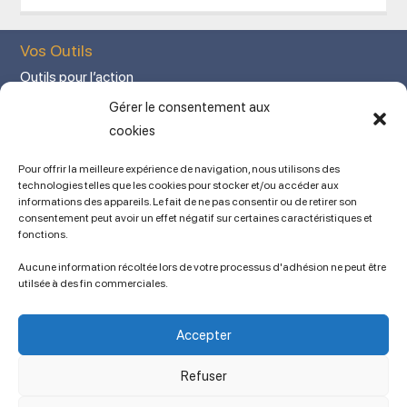
Vos Outils
Outils pour l’action
Votre espace adhérent
Gérer le consentement aux
Mon Compte adhérent
cookies
Adhérez en ligne
Pour offrir la meilleure expérience de navigation, nous utilisons des
L’association
technologies telles que les cookies pour stocker et/ou accéder aux
informations des appareils. Le fait de ne pas consentir ou de retirer son
Mentions légales
consentement peut avoir un effet négatif sur certaines caractéristiques et
fonctions.
Contact
Ancien site
Aucune information récoltée lors de votre processus d'adhésion ne peut être
lien vers SPIP
utilsée à des fin commerciales.
Politique de cookies (UE)
Conditions générales
Accepter
Copyright © 2023 APSES / Association des Professeurs de Sciences
Économiques et Sociales
Refuser