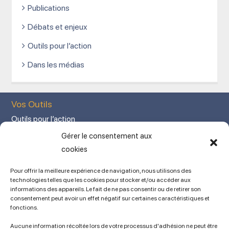
Publications
Débats et enjeux
Outils pour l’action
Dans les médias
Vos Outils
Outils pour l’action
Votre espace adhérent
Gérer le consentement aux
Mon Compte adhérent
cookies
Adhérez en ligne
Pour offrir la meilleure expérience de navigation, nous utilisons des
L’association
technologies telles que les cookies pour stocker et/ou accéder aux
informations des appareils. Le fait de ne pas consentir ou de retirer son
Mentions légales
consentement peut avoir un effet négatif sur certaines caractéristiques et
fonctions.
Contact
Ancien site
Aucune information récoltée lors de votre processus d'adhésion ne peut être