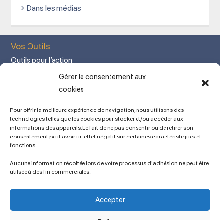
Dans les médias
Vos Outils
Outils pour l’action
Votre espace adhérent
Gérer le consentement aux
Mon Compte adhérent
cookies
Adhérez en ligne
Pour offrir la meilleure expérience de navigation, nous utilisons des
L’association
technologies telles que les cookies pour stocker et/ou accéder aux
informations des appareils. Le fait de ne pas consentir ou de retirer son
Mentions légales
consentement peut avoir un effet négatif sur certaines caractéristiques et
fonctions.
Contact
Ancien site
Aucune information récoltée lors de votre processus d'adhésion ne peut être
lien vers SPIP
utilsée à des fin commerciales.
Politique de cookies (UE)
Conditions générales
Accepter
Copyright © 2023 APSES / Association des Professeurs de Sciences
Économiques et Sociales