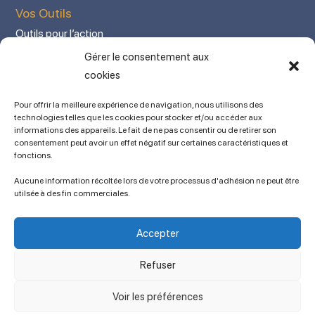
Vos Outils
Outils pour l’action
Votre espace adhérent
Gérer le consentement aux
Mon Compte adhérent
cookies
Adhérez en ligne
Pour offrir la meilleure expérience de navigation, nous utilisons des
L’association
technologies telles que les cookies pour stocker et/ou accéder aux
informations des appareils. Le fait de ne pas consentir ou de retirer son
Mentions légales
consentement peut avoir un effet négatif sur certaines caractéristiques et
fonctions.
Contact
Ancien site
Aucune information récoltée lors de votre processus d'adhésion ne peut être
lien vers SPIP
utilsée à des fin commerciales.
Politique de cookies (UE)
Conditions générales
Accepter
Copyright © 2023 APSES / Association des Professeurs de Sciences
Économiques et Sociales
Refuser
Voir les préférences