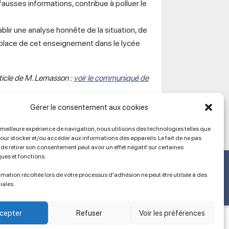
ausses informations, contribue à polluer le
ablir une analyse honnête de la situation, de
 place de cet enseignement dans le lycée
rticle de M. Lemasson :
voir le communiqué de
Gérer le consentement aux cookies
a meilleure expérience de navigation, nous utilisons des technologies telles que
pour stocker et/ou accéder aux informations des appareils. Le fait de ne pas
de retirer son consentement peut avoir un effet négatif sur certaines
ques et fonctions.
Ancien site
lien vers SPIP
mation récoltée lors de votre processus d'adhésion ne peut être utilsée à des
iales.
cepter
Refuser
Voir les préférences