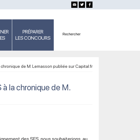
GNER
PRÉPARER
SES
LES CONCOURS
chronique de M. Lemasson publiée sur Capital.fr
à la chronique de M.
seignement des SES, nous souhaiterions, au