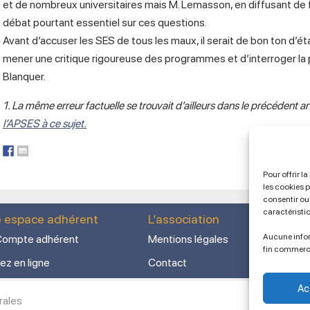
et de nombreux universitaires mais M. Lemasson, en diffusant de f
débat pourtant essentiel sur ces questions.
Avant d’accuser les SES de tous les maux, il serait de bon ton d’ét
mener une critique rigoureuse des programmes et d’interroger la
Blanquer.
1. La même erreur factuelle se trouvait d’ailleurs dans le précédent a
l’APSES à ce sujet.
Pour offrir l
les cookies 
consentir ou 
caractéristi
e espace adhérent
L’association
Aucune infor
ompte adhérent
Mentions légales
fin commerc
ez en ligne
Contact
Ac
rales