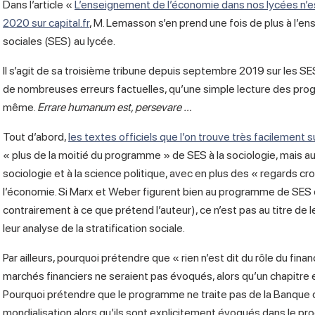
Dans l’article «
L’enseignement de l’économie dans nos lycées n’est n
2020 sur capital.fr
, M. Lemasson s’en prend une fois de plus à l
sociales (SES) au lycée.
Il s’agit de sa troisième tribune depuis septembre 2019 sur les SE
de nombreuses erreurs factuelles, qu’une simple lecture des progra
même.
Errare humanum est, persevare …
Tout d’abord,
les textes officiels que l’on trouve très facilement s
« plus de la moitié du programme » de SES à la sociologie, mais au
sociologie et à la science politique, avec en plus des « regards cro
l’économie. Si Marx et Weber figurent bien au programme de SES 
contrairement à ce que prétend l’auteur), ce n’est pas au titre de 
leur analyse de la stratification sociale.
Par ailleurs, pourquoi prétendre que « rien n’est dit du rôle du fin
marchés financiers ne seraient pas évoqués, alors qu’un chapitre 
Pourquoi prétendre que le programme ne traite pas de la Banque cen
mondialisation alors qu’ils sont explicitement évoqués dans le p