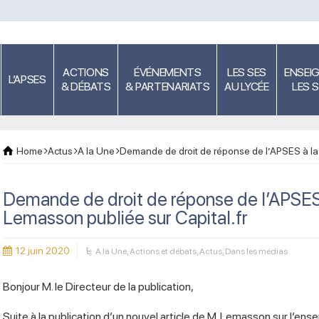
ACTIONS
ÉVÉNEMENTS
LES SES
ENSEI
L’APSES
& DÉBATS
& PARTENARIATS
AU LYCÉE
LES 
Home
Actus
A la Une
Demande de droit de réponse de l’APSES à la 
Demande de droit de réponse de l’APSES 
Lemasson publiée sur Capital.fr
12 juin 2020
A la Une
,
Actions et débats
,
Actus
,
Dans les médias
Bonjour M. le Directeur de la publication,
Suite à la publication d’un nouvel article de M. Lemasson sur l’en