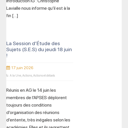
Introduction IG : Christophe
Lavialle nous informe qu’il est à la
fin […]
La Session d’Étude des
Sujets (S.E.S) du jeudi 18 juin
!
17 juin 2026
A la Une
,
Actions
,
Actions et débats
Réunis en AG le 14 juin les
membres de l’APSES déplorent
toujours des conditions
d’organisation des réunions
d’entente, très inégales selon les
académies. Elles et ils regrettent