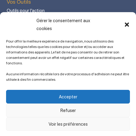
Vos Outils
Outils pour l’action
Votre espace adhérent
Gérer le consentement aux
Mon Compte adhérent
cookies
Adhérez en ligne
Pour offrir la meilleure expérience de navigation, nous utilisons des
L’association
technologies telles que les cookies pour stocker et/ou accéder aux
informations des appareils. Le fait de ne pas consentir ou de retirer son
Mentions légales
consentement peut avoir un effet négatif sur certaines caractéristiques et
fonctions.
Contact
Ancien site
Aucune information récoltée lors de votre processus d'adhésion ne peut être
lien vers SPIP
utilsée à des fin commerciales.
Politique de cookies (UE)
Conditions générales
Accepter
Copyright © 2023 APSES / Association des Professeurs de Sciences
Économiques et Sociales
Refuser
Voir les préférences