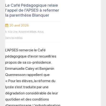
Le Café Pédagogique relaie
l’appel de l’APSES à refermer
la parenthèse Blanquer
20 avril 2026
A la Une
,
Actions et débats
,
Actus
,
Dans les médias
L’APSES remercie le Café
pédagogique d’avoir recueilli les
propos de sa co-présidence.
Emmanuelle Caley et Benjamin
Quennesson rappellent que
« Pour les élèves, la réforme du
lycée s’est traduite par une
dégradation considérable de leur
quotidien et des conditions
d’apprentissage. L’individualisation