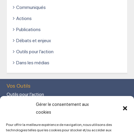
Communiqués
Actions
Publications
Débats et enjeux
Outils pour l’action
Dans les médias
Vos Outils
Outils pour l’action
Votre espace adhérent
Gérer le consentement aux
Mon Compte adhérent
cookies
Adhérez en ligne
Pour offrir la meilleure expérience de navigation, nous utilisons des
L’association
technologies telles que les cookies pour stocker et/ou accéder aux