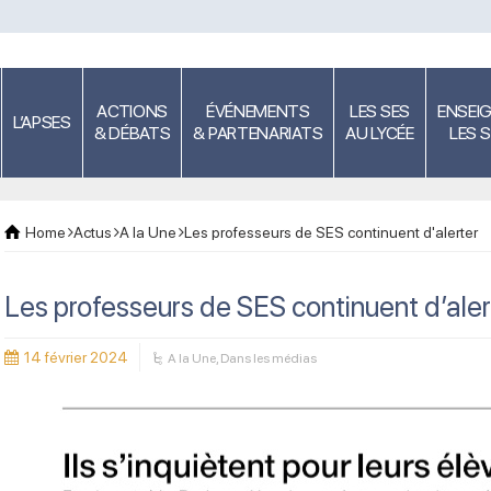
ACTIONS
ÉVÉNEMENTS
LES SES
ENSEI
L’APSES
& DÉBATS
& PARTENARIATS
AU LYCÉE
LES 
Home
Actus
A la Une
Les professeurs de SES continuent d'alerter
Les professeurs de SES continuent d’aler
14 février 2024
A la Une
,
Dans les médias