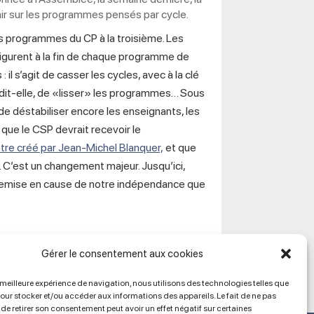
ir sur les programmes pensés par cycle.
s programmes du CP à la troisième. Les
figurent à la fin de chaque programme de
 : il s’agit de casser les cycles, avec à la clé
, dit-elle, de «lisser» les programmes… Sous
e de déstabiliser encore les enseignants, les
t que le CSP devrait recevoir le
’être créé par Jean-Michel Blanquer,
et que
 C’est un changement majeur. Jusqu’ici,
ne remise en cause de notre indépendance que
Gérer le consentement aux cookies
a meilleure expérience de navigation, nous utilisons des technologies telles que
pour stocker et/ou accéder aux informations des appareils. Le fait de ne pas
de retirer son consentement peut avoir un effet négatif sur certaines