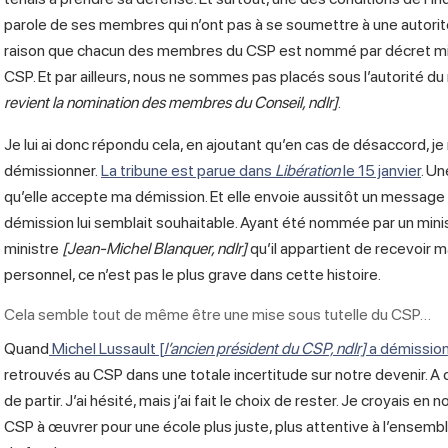
parole de ses membres qui n’ont pas à se soumettre à une autorité 
raison que chacun des membres du CSP est nommé par décret minis
CSP. Et par ailleurs, nous ne sommes pas placés sous l’autorité du
revient la nomination des membres du Conseil, ndlr]
.
Je lui ai donc répondu cela, en ajoutant qu’en cas de désaccord, je
démissionner.
La tribune est parue dans
Libération
le 15 janvier
. Un
qu’elle accepte ma démission. Et elle envoie aussitôt un messag
démission lui semblait souhaitable. Ayant été nommée par un mini
ministre
[Jean-Michel Blanquer, ndlr]
qu’il appartient de recevoir 
personnel, ce n’est pas le plus grave dans cette histoire.
Cela semble tout de même être une mise sous tutelle du CSP…
Quand
Michel Lussault [
l’ancien président du CSP, ndlr]
a démission
retrouvés au CSP dans une totale incertitude sur notre devenir. A
de partir. J’ai hésité, mais j’ai fait le choix de rester. Je croyais en
CSP à œuvrer pour une école plus juste, plus attentive à l’ensembl