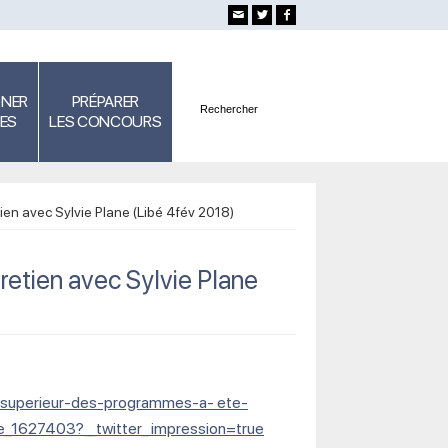
GNER
PRÉPARER
SES
LES CONCOURS
en avec Sylvie Plane (Libé 4fév 2018)
etien avec Sylvie Plane
 l-superieur-des-programmes-a- ete-
_1627403?__twitter_ impression=true