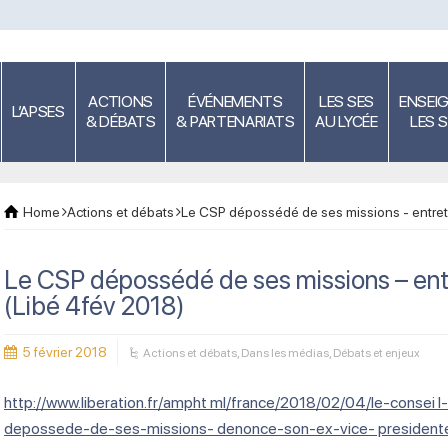
ACTIONS
ÉVÉNEMENTS
LES SES
ENSEI
L’APSES
& DÉBATS
& PARTENARIATS
AU LYCÉE
LES 
Home
Actions et débats
Le CSP dépossédé de ses missions - entreti
Le CSP dépossédé de ses missions – entr
(Libé 4fév 2018)
5 février 2018
Actions et débats
,
Dans les médias
,
Débats et enjeux
http://www.liberation.fr/ampht ml/france/2018/02/04/le-consei
depossede-de-ses-missions- denonce-son-ex-vice- presidente