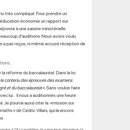
venu très compliqué. Pour prendre un
 éducation économie un rapport sur
ponse à une saisine ministérielle.
beaucoup d’auditions. Nous avons voulu
us a pas reçus, ni même accusé réception de
utions…
 la réforme du baccalauréat. Dans la loi
t le contenu des épreuves des examens
gré et du baccalauréat»
. Sans vouloir faire
vec lui… Il nous a auditionnés une heure
. Je pourrai aussi citer la
«
mission sur
 maths
»
de Cédric Villani, qui là encore
ns.
nnée à l’Assemblée, la semaine dernière, la