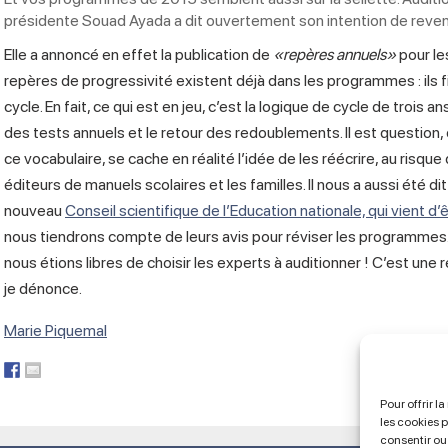
présidente Souad Ayada a dit ouvertement son intention de reven
Elle a annoncé en effet la publication de
«repères annuels»
pour le
repères de progressivité existent déjà dans les programmes : ils 
cycle. En fait, ce qui est en jeu, c’est la logique de cycle de trois ans
des tests annuels et le retour des redoublements. Il est question
ce vocabulaire, se cache en réalité l’idée de les réécrire, au risqu
éditeurs de manuels scolaires et les familles. Il nous a aussi été di
nouveau
Conseil scientifique de l’Education nationale, qui vient d
nous tiendrons compte de leurs avis pour réviser les programmes.
nous étions libres de choisir les experts à auditionner ! C’est u
je dénonce.
Marie Piquemal
Pour offrir l
les cookies 
consentir ou 