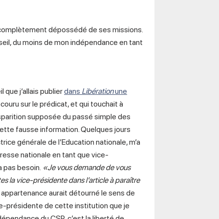
tit complètement dépossédé de ses missions.
nseil, du moins de mon indépendance en tant
 que j’allais publier
dans
Libération
une
 couru sur le prédicat, et qui touchait à
 disparition supposée du passé simple des
cette fausse information. Quelques jours
trice générale de l’Education nationale, m’a
resse nationale en tant que vice-
a pas besoin.
«Je vous demande de vous
es la vice-présidente dans l’article à paraître
 appartenance aurait détourné le sens de
ice-présidente de cette institution que je
ndépendance du CSP, c’est la liberté de