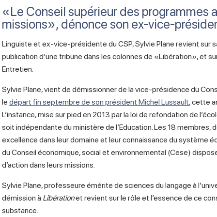
«Le Conseil supérieur des programmes 
missions», dénonce son ex-vice-préside
Linguiste et ex-vice-présidente du CSP, Sylvie Plane revient sur s
publication d’une tribune dans les colonnes de «Libération», et sur l
Entretien.
Sylvie Plane, vient de démissionner de la vice-présidence du Co
le
départ fin septembre de son président Michel Lussault
, cette 
L’instance, mise sur pied en 2013 par la loi de refondation de l’écol
soit indépendante du ministère de l’Education. Les 18 membres, do
excellence dans leur domaine et leur connaissance du système é
du Conseil économique, social et environnemental (Cese) disposent
d’action dans leurs missions.
Sylvie Plane, professeure émérite de sciences du langage à l’univ
démission à
Libération
et revient sur le rôle et l’essence de ce con
substance.