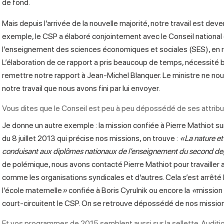
de fond.
Mais depuis l’arrivée de la nouvelle majorité, notre travail est de
exemple, le CSP a élaboré conjointement avec le Conseil national
l’enseignement des sciences économiques et sociales (SES), en ré
L’élaboration de ce rapport a pris beaucoup de temps, nécessité 
remettre notre rapport à Jean-Michel Blanquer. Le ministre ne no
notre travail que nous avons fini par lui envoyer.
Vous dites que le Conseil est peu à peu dépossédé de ses attrib
Je donne un autre exemple : la mission confiée à Pierre Mathiot sur
du 8 juillet 2013 qui précise nos missions, on trouve :
«La nature e
conduisant aux diplômes nationaux de l’enseignement du second de
de polémique, nous avons contacté Pierre Mathiot pour travailler a
comme les organisations syndicales et d’autres. Cela s’est arrêté là
l’école maternelle
»
confiée à Boris Cyrulnik ou encore la
«
mission
court-circuitent le CSP. On se retrouve dépossédé de nos missio
Et vos programmes de 2015 semblent aussi sur la sellette. Auditio