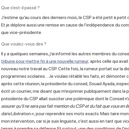
Que s’est-il passé ?
J’estime qu’au cours des derniers mois, le CSP a été petit à pe
Et je déplore aussi une remise en cause de l’indépendance du co
que vice-présidente.
Que voulez-vous dire ?
Il y a quelques semaines, j’ai informé les autres membres du conseil
tribune pour mettre fin à une nouvelle rumeur,
après celle qui avait
nouveau notre travail au CSP. Cette fois, la rumeur portait sur la
programmes scolaires… Je voulais rétablir les faits, et démonter 
après cette réunion, la présidente du conseil, Souad Ayada, inspec
écrit un courrier, me disant que m’exprimer publiquement dans la p
présidente du CSP allait susciter une polémique dont le Conseil n’
assurer qu’il ne sera pas fait mention du CSP et du fait que vous en êt
dans
Libération
»,
pour reprendre ses mots exacts. Mais taire mon
mon intervention, car si je suis linguiste, c’est aussi en tant que v
tenais à prendre sa défense. Et surtout, une des conditions de l’i