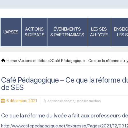
ACTIONS
ÉVÉNEMENTS
LES SES
ENSEI
L’APSES
& DÉBATS
& PARTENARIATS
AU LYCÉE
LES 
Home
Actions et débats
Café Pédagogique - Ce que la réforme du ly
Café Pédagogique – Ce que la réforme du 
de SES
6 décembre 2021
Actions et débats
,
Dans les médias
Ce que la réforme du lycée a fait aux professeurs d
http://www.cafepedagogique.net/lexpresso/Pages/2021/12/0