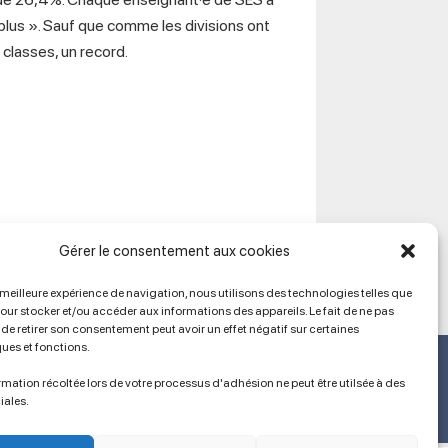
 plus ». Sauf que comme les divisions ont
classes, un record.
Gérer le consentement aux cookies
a meilleure expérience de navigation, nous utilisons des technologies telles que
pour stocker et/ou accéder aux informations des appareils. Le fait de ne pas
de retirer son consentement peut avoir un effet négatif sur certaines
ques et fonctions.
Ancien site
lien vers SPIP
mation récoltée lors de votre processus d'adhésion ne peut être utilsée à des
iales.