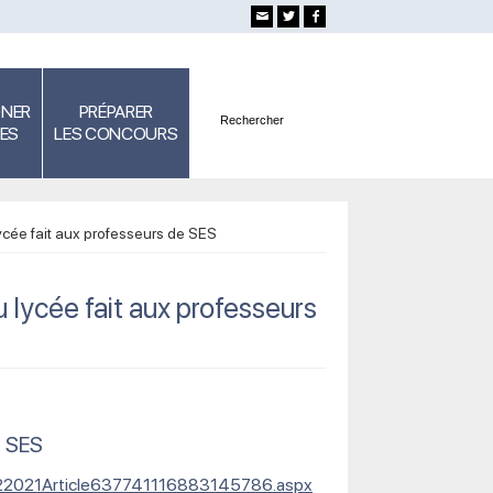
GNER
PRÉPARER
SES
LES CONCOURS
cée fait aux professeurs de SES
lycée fait aux professeurs
e SES
3122021Article637741116883145786.aspx