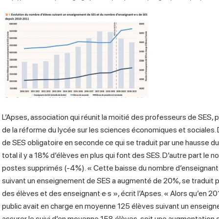
L’Apses, association qui réunit la moitié des professeurs de SES, 
de la réforme du lycée sur les sciences économiques et sociales.
de SES obligatoire en seconde ce qui se traduit par une hausse du
total il y a 18% d’élèves en plus qui font des SES. D’autre part le
postes supprimés (-4%). « Cette baisse du nombre d’enseignant·
suivant un enseignement de SES a augmenté de 20%, se traduit pa
des élèves et des enseignant·e·s », écrit l’Apses. « Alors qu’en 
public avait en charge en moyenne 125 élèves suivant un enseigne
assurer le suivi d’en moyenne 158 élèves, soit une augmentation