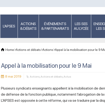
ACTIONS
ÉVÉNEMENTS
LES SES
ENSEI
L’APSES
& DÉBATS
& PARTENARIATS
AU LYCÉE
LES 
Home
Actions et débats
Actions
Appel à la mobilisation pour le 9 M
Appel à la mobilisation pour le 9 Mai
8 mai 2019
Actions
,
Actions et débats
,
Actus
Plusieurs syndicats enseignants appellent à la mobilisation de de
de défense de la fonction publique, notamment l’abrogation de la
L’APSES est opposée à cette réforme, qui va se traduire par la disp