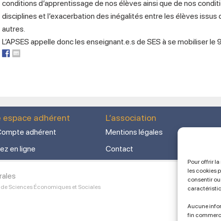
conditions d’apprentissage de nos élèves ainsi que de nos conditi
disciplines et l’exacerbation des inégalités entre les élèves issus
autres.
L’APSES appelle donc les enseignant.e.s de SES à se mobiliser le 
e espace adhérent
L’association
ompte adhérent
Mentions légales
ez en ligne
Contact
Pour offrir l
les cookies 
rales
consentir ou 
 de Sciences Économiques et Sociales
caractéristi
Aucune infor
fin commerc