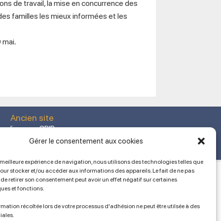
ons de travail, la mise en concurrence des
 des familles les mieux informées et les
9 mai
.
Ancien site
lien vers SPIP
Gérer le consentement aux cookies
a meilleure expérience de navigation, nous utilisons des technologies telles que
pour stocker et/ou accéder aux informations des appareils. Le fait de ne pas
de retirer son consentement peut avoir un effet négatif sur certaines
ques et fonctions.
mation récoltée lors de votre processus d'adhésion ne peut être utilsée à des
iales.