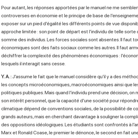
Pour autant, les réponses apportées par le manuel ne me semblent
controverses en économie et le principe de base de l’enseignement
exposer sur un pied d’égalité les différents points de vue disponibl
approche limitée : son point de départ est l’individu de telle sort
somme des individus. Les forces sociales sont absentes. Il faut tou
économiques sont des faits sociaux comme les autres. Il faut arme
déchiffrer la complexité des phénomènes économiques : l’économie
lesquels il interagit sans cesse.
Y. A.
:
J’assume le fait que le manuel considère qu’il y a des méth
les concepts microéconomiques, macroéconomiques ainsi que le
politiques publiques. Mais quand l’individu prend une décision, on
son intérêt personnel, que la capacité d’une société pour répond
climatique dépend de conventions sociales, de la possibilité de 
grands auteurs, mais en cherchant davantage à souligner la compl
des oppositions idéologiques. Les étudiants sont confrontés à l’an
Marx et Ronald Coase, le premier le dénonce, le second en fait une