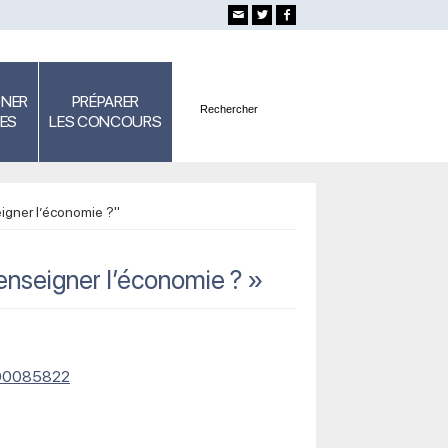
GNER
PRÉPARER
SES
LES CONCOURS
igner l’économie ?"
nseigner l’économie ? »
e/00085822