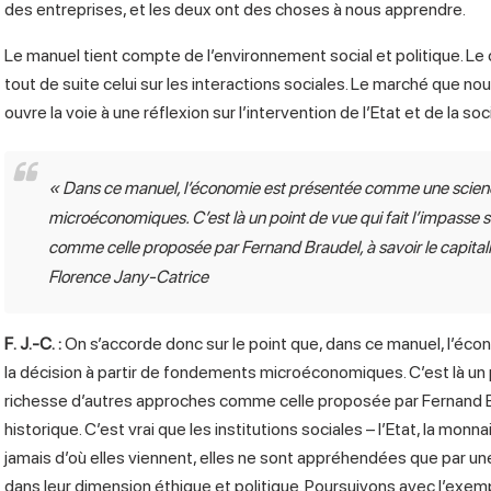
des entreprises, et les deux ont des choses à nous apprendre.
Le manuel tient compte de l’environnement social et politique. Le ch
tout de suite celui sur les interactions sociales. Le marché que no
ouvre la voie à une réflexion sur l’intervention de l’Etat et de la soc
«
Dans ce manuel, l’économie est présentée comme une science
microéconomiques. C’est là un point de vue qui fait l’impasse 
comme celle proposée par Fernand Braudel, à savoir le capita
Florence Jany-Catrice
F. J.-C.
:
On s’accorde donc sur le point que, dans ce manuel, l’é
la décision à partir de fondements microéconomiques. C’est là un po
richesse d’autres approches comme celle proposée par Fernand Br
historique. C’est vrai que les institutions sociales – l’Etat, la monn
jamais d’où elles viennent, elles ne sont appréhendées que par un
dans leur dimension éthique et politique. Poursuivons avec l’exempl