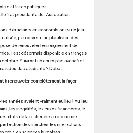
le d’affaires publiques.
lle 1 et présidente de l’Association
ns d’étudiants en économie ont vu le jour
rmalisée, peu ouverte au pluralisme des
ropose de renouveler l’enseignement de
mics, il est désormais disponible en français
en octobre. Suivront un cours plus avancé et
uiétudes des étudiants ? Débat.
sant à renouveler complètement la façon
ères années avaient vraiment eu lieu ! Au lieu
, les inégalités, les crises financières, le
s résultats de la recherche en économie,
mperfection des marchés, les interactions
 en droit, en sciences humaines.