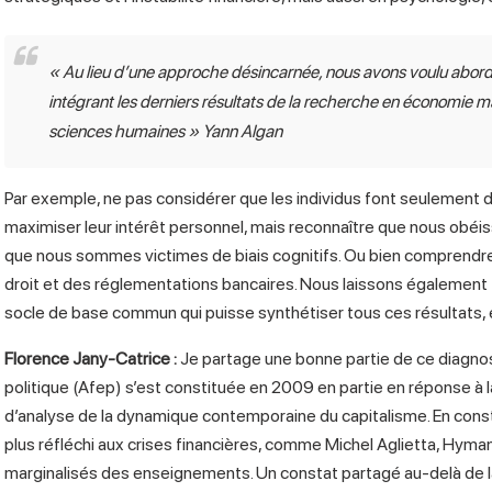
«
Au lieu d’une approche désincarnée, nous avons voulu abord
intégrant les derniers résultats de la recherche en économie ma
sciences humaines
» Yann Algan
Par exemple, ne pas considérer que les individus font seulement 
maximiser leur intérêt personnel, mais reconnaître que nous obéi
que nous sommes victimes de biais cognitifs. Ou bien comprendre l
droit et des réglementations bancaires. Nous laissons également tou
socle de base commun qui puisse synthétiser tous ces résultats, 
Florence Jany-Catrice
:
Je partage une bonne partie de ce diagnos
politique (Afep) s’est constituée en 2009 en partie en réponse à l
d’analyse de la dynamique contemporaine du capitalisme. En consta
plus réfléchi aux crises financières, comme Michel Aglietta, Hyman
marginalisés des enseignements. Un constat partagé au-delà de la 