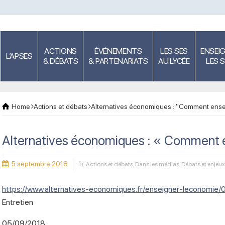
ACTIONS
ÉVÉNEMENTS
LES SES
ENSEI
L’APSES
& DÉBATS
& PARTENARIATS
AU LYCÉE
LES 
Home
Actions et débats
Alternatives économiques : "Comment ense
Alternatives économiques : « Comment e
5 septembre 2018
Actions et débats
,
Dans les médias
,
Débats et enjeux
https://www.alternatives-economiques.fr/enseigner-leconomi
Entretien
05/09/2018