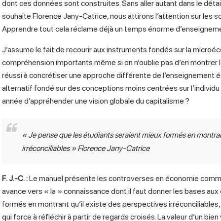
dont ces données sont construites. Sans aller autant dans le détail
souhaite Florence Jany-Catrice, nous attirons l’attention sur les so
Apprendre tout cela réclame déjà un temps énorme d’enseignem
J’assume le fait de recourir aux instruments fondés sur la microéc
compréhension importants même si on n’oublie pas d’en montrer le
réussi à concrétiser une approche différente de l’enseignement é
alternatif fondé sur des conceptions moins centrées sur l’individu 
année d’appréhender une vision globale du capitalisme ?
«
Je pense que les étudiants seraient mieux formés en montran
irréconciliables
» Florence Jany-Catrice
F. J.-C.
:
Le manuel présente les controverses en économie comm
avance vers « la » connaissance dont il faut donner les bases aux 
formés en montrant qu’il existe des perspectives irréconciliables,
qui force à réfléchir à partir de regards croisés. La valeur d’un bie