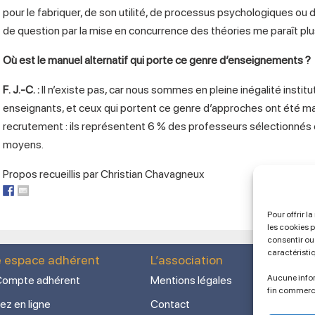
pour le fabriquer, de son utilité, de processus psychologiques o
de question par la mise en concurrence des théories me paraît plu
Où est le manuel alternatif qui porte ce genre d’enseignements ?
F. J.-C.
:
Il n’existe pas, car nous sommes en pleine inégalité institut
enseignants, et ceux qui portent ce genre d’approches ont été ma
recrutement : ils représentent 6 % des professeurs sélectionn
moyens.
Propos recueillis par Christian Chavagneux
Pour offrir l
les cookies 
consentir ou 
caractéristi
e espace adhérent
L’association
Aucune infor
ompte adhérent
Mentions légales
fin commerc
ez en ligne
Contact