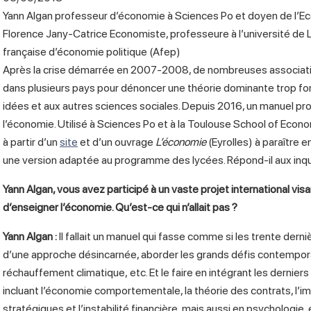
Yann Algan
professeur d’économie à Sciences Po et doyen de l’Eco
Florence Jany-Catrice
Economiste, professeure à l’université de Li
française d’économie politique (Afep)
Après la crise démarrée en 2007-2008, de nombreuses associatio
dans plusieurs pays pour dénoncer une théorie dominante trop fo
idées et aux autres sciences sociales. Depuis 2016, un manuel p
l’économie. Utilisé à Sciences Po et à la Toulouse School of Econo
à partir d’un
site
et d’un ouvrage
L’économie
(Eyrolles) à paraître 
une version adaptée au programme des lycées. Répond-il aux inq
Yann Algan, vous avez participé à un vaste projet international vi
d’enseigner l’économie. Qu’est-ce qui n’allait pas ?
Yann Algan
:
Il fallait un manuel qui fasse comme si les trente derni
d’une approche désincarnée, aborder les grands défis contemporains
réchauffement climatique, etc. Et le faire en intégrant les dernier
incluant l’économie comportementale, la théorie des contrats, l’i
stratégiques et l’instabilité financière, mais aussi en psychologie,