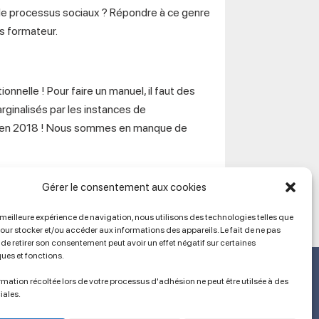
u de processus sociaux ? Répondre à ce genre
s formateur.
ionnelle ! Pour faire un manuel, il faut des
rginalisés par les instances de
és en 2018 ! Nous sommes en manque de
Gérer le consentement aux cookies
a meilleure expérience de navigation, nous utilisons des technologies telles que
pour stocker et/ou accéder aux informations des appareils. Le fait de ne pas
de retirer son consentement peut avoir un effet négatif sur certaines
ques et fonctions.
Ancien site
lien vers SPIP
mation récoltée lors de votre processus d'adhésion ne peut être utilsée à des
iales.