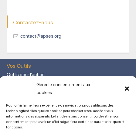
Contactez-nous
contact@apses.org
Vos Outils
Outils pour l’action
Votre espace adhérent
Gérer le consentement aux
Mon Compte adhérent
cookies
Adhérez en ligne
Pour offrir la meilleure expérience de navigation, nous utilisons des
L’association
technologies telles que les cookies pour stocker et/ou accéder aux
informations des appareils. Le fait de ne pas consentir ou de retirer son
Mentions légales
consentement peut avoir un effet négatif sur certaines caractéristiques et
fonctions.
Contact
Ancien site