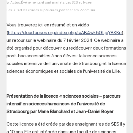
Actus
,
Événements et partenariats
,
Les SES au lycée
,
Les SES et les études supérieures
,
partenariats
,
Zoom sur
Vous trouverez ici, en résumé et en vidéo
(
https://cloud.apses.org/index.php/s/AB4wk5GLjgYBKKe
),
un retour sur le webinaire du 7 février 2024. Ce webinaire a
été organisé pour découvrir ou redécouvrir deux formations
post-bac accessibles à nos élèves : la licence sciences
sociales intensive de l’université de Strasbourg et la licence
sciences économiques et sociales de l’université de Lille.
Présentation de la licence « sciences sociales – parcours
intensif en sciences humaines» de l’université de
Strasbourg par Marie Blanchard et Jean-Daniel Boyer
Cette licence a été créée par des enseignant⋅es de SES il y
a 10 ans. Elle est intégrée dans une faculté de sciences