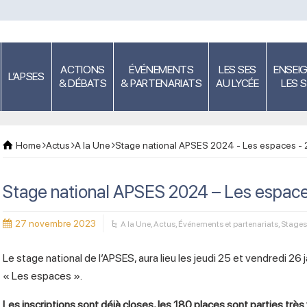
ACTIONS
ÉVÉNEMENTS
LES SES
ENSEI
L’APSES
& DÉBATS
& PARTENARIATS
AU LYCÉE
LES 
Home
Actus
A la Une
Stage national APSES 2024 - Les espaces - 2
Stage national APSES 2024 – Les espaces
27 novembre 2023
A la Une
,
Actus
,
Événements et partenariats
,
Stages
Le stage national de l’APSES, aura lieu les jeudi 25 et vendredi 26
« Les espaces ».
Les inscriptions sont déjà closes, les 180 places sont parties très 