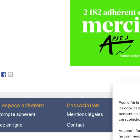
Pour offrir l
e espace adhérent
L’association
les cookies 
ompte adhérent
Mentions légales
consentir ou 
caractéristi
ez en ligne
Contact
Aucune infor
fin commerc