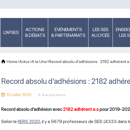
ACTIONS
ÉVÉNEMENTS
LES SES
ENSEI
L’APSES
& DÉBATS
& PARTENARIATS
AU LYCÉE
LES 
Home
Actus
A la Une
Record absolu d'adhésions : 2182 adhérent.
Record absolu d’adhésions : 2182 adhér
10 juillet 2020
A la Une
,
Actus
Record absolu d’adhésion avec
2182 adhérent.e.s
pour 2019-2020
Selon le
RERS 2020
, il y a 5679 professeurs de SES (4333 dans le