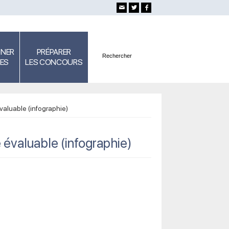
GNER
PRÉPARER
SES
LES CONCOURS
aluable (infographie)
évaluable (infographie)