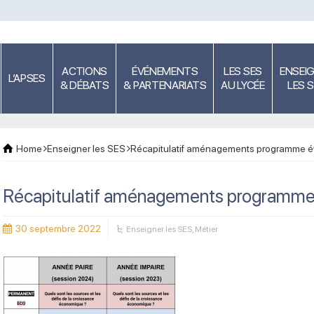
ACTIONS
ÉVÉNEMENTS
LES SES
ENSEI
L’APSES
& DÉBATS
& PARTENARIATS
AU LYCÉE
LES 
Home
Enseigner les SES
Récapitulatif aménagements programme év
Récapitulatif aménagements programme 
30 septembre 2022
Enseigner les SES
,
Métier