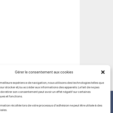
Gérer le consentement aux cookies
a meilleure expérience de navigation, nous utilisons des technologies telles que
pour stocker et/ou accéder aux informations des appareils. Le fait de ne pas
de retirer son consentement peut avoir un effet négatif sur certaines
Ancien site
ques et fonctions.
lien vers SPIP
mation récoltée lors de votre processus d'adhésion ne peut être utilsée à des
iales.