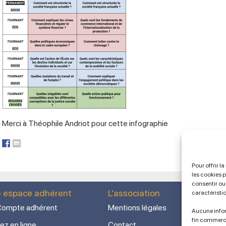
Merci à Théophile Andriot pour cette infographie
Pour offrir l
les cookies 
consentir ou 
e espace adhérent
L’association
caractéristi
ompte adhérent
Mentions légales
Aucune infor
fin commerc
ez en ligne
Contact