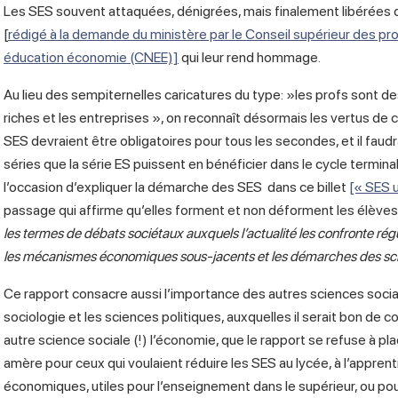
Les SES souvent attaquées, dénigrées, mais finalement libérées d
[
rédigé à la demande du ministère par le Conseil supérieur des pr
éducation économie (CNEE)]
qui leur rend hommage.
Au lieu des sempiternelles caricatures du type: »les profs sont de
riches et les entreprises », on reconnaît désormais les vertus de
SES devraient être obligatoires pour tous les secondes, et il faudr
séries que la série ES puissent en bénéficier dans le cycle termina
l’occasion d’expliquer la démarche des SES dans ce billet
[« SES u
passage qui affirme qu’elles forment et non déforment les élèves
les termes de débats sociétaux auxquels l’actualité les confronte ré
les mécanismes économiques sous-jacents et les démarches des sci
Ce rapport consacre aussi l’importance des autres sciences soc
sociologie et les sciences politiques, auxquelles il serait bon de
autre science sociale (!) l’économie, que le rapport se refuse à pl
amère pour ceux qui voulaient réduire les SES au lycée, à l’appr
économiques, utiles pour l’enseignement dans le supérieur, ou pou