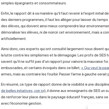
simples épargnants et consommateurs.
Enfin, le rapport dit à sa manière qu’il faut revenir à l’esprit initia
des derniers programmes, il faut les alléger pour laisser du temps
des élèves, qui doivent ainsi mieux comprendre leur environnement
démoraliser les élèves, ni de noircir cet environnement, mais a cont
artificiellement.
Ainsi donc, ces experts qui ont consulté largement nous disent que
la lutte contre les simplismes et la démagogie. Les profs de SES 
savent qu’il ne suffit pas d’un rapport pour vaincre la mauvaise foi.
embuscades, et certains évoqués dans ce billet;
« Qui veut la pe
armes, mais au contraire les fourbir. Passer l’arme à gauche serait p
En résumé, ce type de rapport donne de la visibilité à une discipli
de belles initiatives, voir ic
i), il donne aux enseignants de SES un s
de renforcer leur place dans le paysage éducatif français, sans se
avec l’économie gestion..