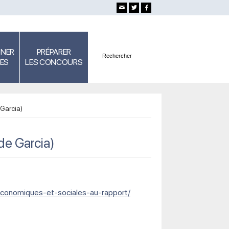
GNER
PRÉPARER
SES
LES CONCOURS
Garcia)
de Garcia)
-economiques-et-sociales-au-rapport/