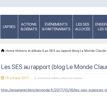
ACTIONS
ÉVÉNEMENTS
LES SES
ENSEI
L’APSES
& DÉBATS
& PARTENARIATS
AU LYCÉE
LES 
Home
Actions et débats
Les SES au rapport (blog Le Monde Claude 
Les SES au rapport (blog Le Monde Clau
19 octobre 2017
Actions et débats
,
Dans les médias
http://enseigner.blog.lemonde.fr/2017/10/18/les-ses-sciences