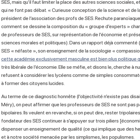
SES, mais qu’il faut limiter la place des autres sciences sociales,
qui ne font pas débat. « Curieuse conception de la science et de
président de l’association des profs de SES. Rechute paranoïaqu
comment se dessine la composition du « groupe d’experts » char
de professeurs de SES, sur représentation de l’économie et pr
sciences morales et politiques). Dans un rapport déjà commenté (
SES « néfaste », son enseignement de la sociologie « compassio
cette académie exclusivement masculine est bien plus politique 
très libérale de l’économie. Elle se méfie, et disons le, cherche à
refusent à considérer les lycéens comme de simples consommateu
à former des citoyens lucides.
Au terme de ce diagnostic honnête (l’objectivité n’existe pas di
Méry), on peut affirmer que les professeurs de SES ne sont pas pa
bipolaires. Ils veulent en revanche, si on peut dire, rester tripola
fondateur des SES continuer à s’appuyer sur trois piliers [économi
dispenser un enseignement de qualité (ce qui implique que des he
et à notre société menacée par les simplismes, les populismes.