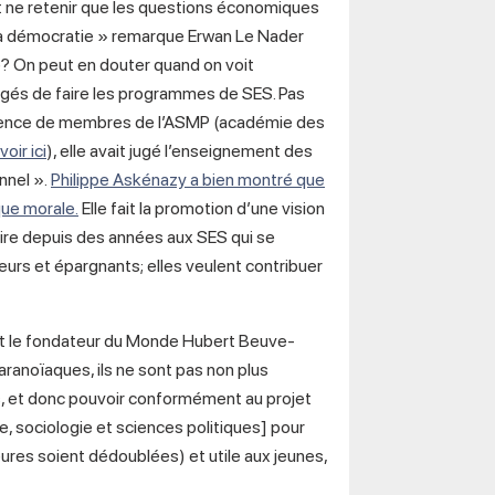
 et ne retenir que les questions économiques
 la démocratie » remarque Erwan Le Nader
e? On peut en douter quand on voit
gés de faire les programmes de SES. Pas
ésence de membres de l’ASMP (académie des
voir ici
), elle avait jugé l’enseignement des
nnel ».
Philippe Askénazy a bien montré que
que morale.
Elle fait la promotion d’une vision
 nuire depuis des années aux SES qui se
rs et épargnants; elles veulent contribuer
sait le fondateur du Monde Hubert Beuve-
ranoïaques, ils ne sont pas non plus
ires, et donc pouvoir conformément au projet
e, sociologie et sciences politiques] pour
ures soient dédoublées) et utile aux jeunes,