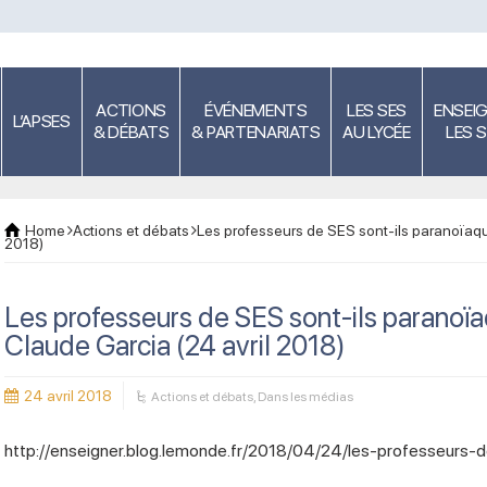
ACTIONS
ÉVÉNEMENTS
LES SES
ENSEI
L’APSES
& DÉBATS
& PARTENARIATS
AU LYCÉE
LES 
Home
Actions et débats
Les professeurs de SES sont-ils paranoïaqu
2018)
Les professeurs de SES sont-ils paranoï
Claude Garcia (24 avril 2018)
24 avril 2018
Actions et débats
,
Dans les médias
http://enseigner.blog.lemonde.fr/2018/04/24/les-professeurs-d