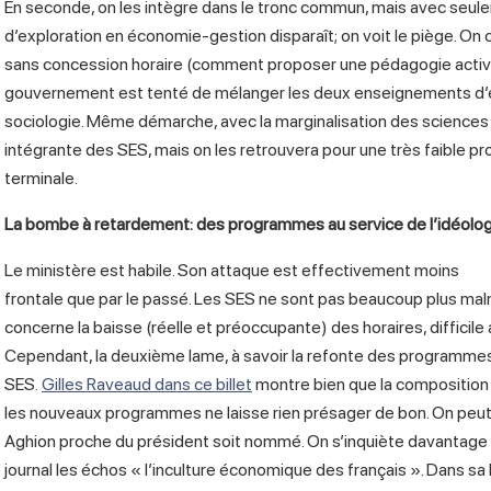
En seconde, on les intègre dans le tronc commun, mais avec seu
d’exploration en économie-gestion disparaît; on voit le piège. On
sans concession horaire (comment proposer une pédagogie active
gouvernement est tenté de mélanger les deux enseignements d’exp
sociologie. Même démarche, avec la marginalisation des sciences po
intégrante des SES, mais on les retrouvera pour une très faible p
terminale.
La bombe à retardement: des programmes au service de l’idéologi
Le ministère est habile. Son attaque est effectivement moins
frontale que par le passé. Les SES ne sont pas beaucoup plus ma
concerne la baisse (réelle et préoccupante) des horaires, difficile a
Cependant, la deuxième lame, à savoir la refonte des programmes vi
SES.
Gilles Raveaud dans ce billet
montre bien que la composition 
les nouveaux programmes ne laisse rien présager de bon. On peut
Aghion proche du président soit nommé. On s’inquiète davantage 
journal les échos « l’inculture économique des français ». Dans sa b