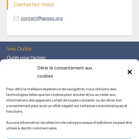
Contactez-nous
contact@apses.org
Vos Outils
Outils pour l’action
Votre espace adhérent
Gérer le consentement aux
Mon Compte adhérent
cookies
Adhérez en ligne
Pour offrir la meilleure expérience de navigation, nous utilisons des
L’association
technologies telles que les cookies pour stocker et/ou accéder aux
informations des appareils. Le fait de ne pas consentir ou de retirer son
Mentions légales
consentement peut avoir un effet négatif sur certaines caractéristiques et
fonctions.
Contact
Ancien site
Aucune information récoltée lors de votre processus d'adhésion ne peut être
lien vers SPIP
utilsée à des fin commerciales.