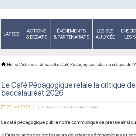
ACTIONS
ÉVÉNEMENTS
LES SES
ENSEI
L’APSES
& DÉBATS
& PARTENARIATS
AU LYCÉE
LES 
Home
Actions et débats
Le Café Pédagogique relaie la critique de 
Le Café Pédagogique relaie la critique d
baccalauréat 2026
23 juin 2026
Actions et débats
,
Dans les médias
La café pédagogique publie notre communiqué de presse ainsi que
« L’Association des professeurs de sciences économiques et soc