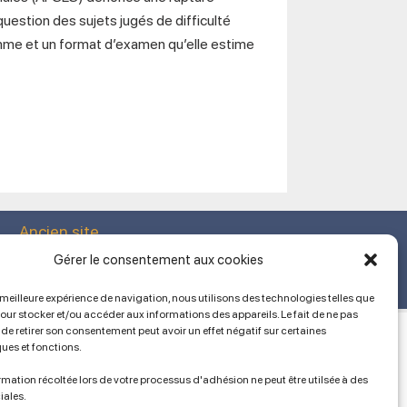
question des sujets jugés de difficulté
amme et un format d’examen qu’elle estime
Ancien site
lien vers SPIP
Gérer le consentement aux cookies
a meilleure expérience de navigation, nous utilisons des technologies telles que
pour stocker et/ou accéder aux informations des appareils. Le fait de ne pas
de retirer son consentement peut avoir un effet négatif sur certaines
ques et fonctions.
mation récoltée lors de votre processus d'adhésion ne peut être utilsée à des
iales.