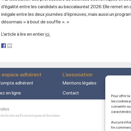
d’égalité entre les candidats au baccalauréat 2026. Elle remet en 
inégale entre les deux journées d’épreuves, mais aussi un progr
désormais « à bout de souffle ». »
L’article à lire en entier
ici
e espace adhérent
L’association
ompte adhérent
Mentions légales
ez en ligne
Contact
Pour offrir l
les cookies 
consentir ou 
rales
caractéristi
 de Sciences Économiques et Sociales
Aucune infor
fin commerc