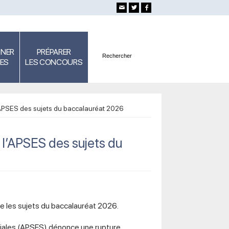
GNER
PRÉPARER
SES
LES CONCOURS
l'APSES des sujets du baccalauréat 2026
e l’APSES des sujets du
 les sujets du baccalauréat 2026.
iales (APSES) dénonce une rupture