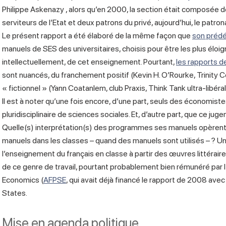
Philippe Askenazy , alors qu’en 2000, la section était composée d
serviteurs de l’Etat et deux patrons du privé, aujourd’hui, le patrona
Le présent rapport a été élaboré de la même façon que
son préd
manuels de SES des universitaires, choisis pour être les plus élo
intellectuellement, de cet enseignement. Pourtant,
les rapports d
sont nuancés, du franchement positif (Kevin H. O’Rourke, Trinity C
« fictionnel » (Yann Coatanlem, club Praxis, Think Tank ultra-libéral
Il est à noter qu’une fois encore, d’une part, seuls des économis
pluridisciplinaire de sciences sociales. Et, d’autre part, que ce ju
Quelle(s) interprétation(s) des programmes ses manuels opèrent-i
manuels dans les classes – quand des manuels sont utilisés – ? U
l’enseignement du français en classe à partir des œuvres littéraire
de ce genre de travail, pourtant probablement bien rémunéré par l
Economics (
AFPSE
, qui avait déjà financé le rapport de 2008 ave
States.
Mise en agenda politique