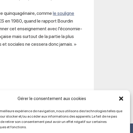
tre quinquagénaire, comme
le souligne
ES en 1980, quand le rapport Bourdin
ionner cet enseignement avec l’économie-
çaise mais surtout de la partie la plus
 et sociales ne cessera donc jamais. »
Gérer le consentement aux cookies
a meilleure expérience de navigation, nous utilisons des technologies telles que
pour stocker et/ou accéder aux informations des appareils. Le fait de ne pas
de retirer son consentement peut avoir un effet négatif sur certaines
ques et fonctions.
Ancien site