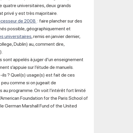
e quatre universitaires, deux grands
t privé y est très majoritaire.
écesseur de 2008
: faire plancher sur des
ignés possible, géographiquement et
es universitaires
, remis en janvier dernier,
ollege, Dublin) au, comment dire,
).
tes sont appelés à juger d’un enseignement
gement s’appuie sur l’étude de manuels.
ls ? Quel(s) usage(s) est fait de ces
n peu comme si on jugeait de
s au programme. On voit l’intérêt fort limité
’American Foundation for the Paris School of
c le German Marshall Fund of the United