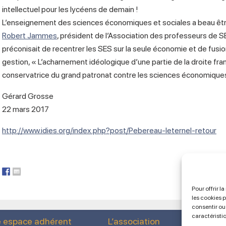
intellectuel pour les lycéens de demain !
L’enseignement des sciences économiques et sociales a beau ê
Robert Jammes
, président de l’Association des professeurs de S
préconisait de recentrer les SES sur la seule économie et de fus
gestion, « L’acharnement idéologique d’une partie de la droite fran
conservatrice du grand patronat contre les sciences économiques
Gérard Grosse
22 mars 2017
http://www.idies.org/index.php?post/Pebereau-leternel-retour
Pour offrir l
les cookies 
consentir ou 
caractéristi
e espace adhérent
L’association