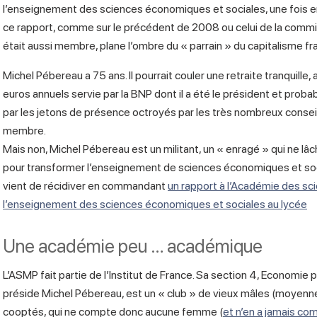
l’enseignement des sciences économiques et sociales, une fois enco
ce rapport, comme sur le précédent de 2008 ou celui de la comm
était aussi membre, plane l’ombre du « parrain » du capitalisme fr
Michel Pébereau a 75 ans. Il pourrait couler une retraite tranquill
euros annuels servie par la BNP dont il a été le président et proba
par les jetons de présence octroyés par les très nombreux conseils
membre.
Mais non, Michel Pébereau est un militant, un « enragé » qui ne l
pour transformer l’enseignement de sciences économiques et social
vient de récidiver en commandant
un rapport à l’Académie des sc
l’enseignement des sciences économiques et sociales au lycée
Une académie peu … académique
L’ASMP fait partie de l’Institut de France. Sa section 4, Economie p
préside Michel Pébereau, est un « club » de vieux mâles (moyen
cooptés, qui ne compte donc aucune femme (
et n’en a jamais c