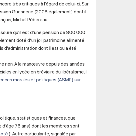
re très critiques à l’égard de celui-ci. Sur
ission Guesnerie (2008 également) dont il
ançais, Michel Pébereau.
e, assuré qu’il est d’une pension de 800 000
blement doté d’un joli patrimoine alimenté
 d’administration dont il est ou a été
âche rien. A la manœuvre depuis des années
es en lycée en bréviaire du libéralisme, il
iences morales et politiques (ASMP) sur
olitique, statistiques et finances, que
ne d’âge 78 ans) dont les membres sont
ompté
). Autre particularité, signalée par