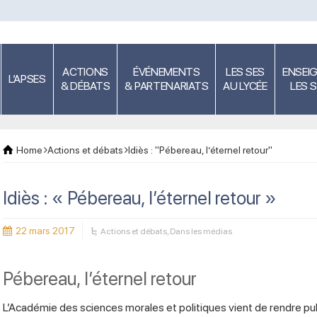
ACTIONS
ÉVÉNEMENTS
LES SES
ENSEI
L’APSES
& DÉBATS
& PARTENARIATS
AU LYCÉE
LES 
Home
Actions et débats
Idiès : "Pébereau, l’éternel retour"
Idiès : « Pébereau, l’éternel retour »
22 mars 2017
Actions et débats
,
Dans les médias
Pébereau, l’éternel retour
L’Académie des sciences morales et politiques vient de rendre publ