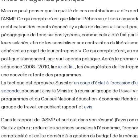
Mais on peut penser que la qualité de ces contributions « d’expe
l’ASMP. Ce qui compte c’est que Michel Pébereau et ses camarade
rectification des esprits énoncé il y a plus de dix ans « Il serait pe
pédagogique de fond sur nos lycéens, comme cela a été fait par l
leurs salariés, afin de les sensibiliser aux contraintes du libéralism
adhérant au projet de leur entreprise ». Ce qui compte c’est, a
politique s’annoncent, agir sur l’agenda politique. Après le premier
séquence 2008- 2010, lire
ici
et
là
, , les évangélistes de l’entre
une nouvelle refonte des programmes.
La tactique est éprouvée. Susciter
un coup d’éclat à l’occasion 
seconde
, poussant ainsi la Ministre à réunir un groupe de travail 
programmes et du Conseil National éducation-économie. Rendre in
groupe de travail, en publiant rapport et
avis
.
Dans le rapport de l’ASMP et surtout dans son résumé (l’avis) on
Gattaz (père) : réduire les sciences sociales à l’économie, l’écon
comptabilité et cette dernière à la gestion du budget de la ména