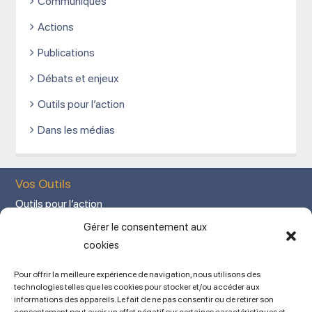
Communiqués
Actions
Publications
Débats et enjeux
Outils pour l’action
Dans les médias
Vos Outils
Outils pour l’action
Votre espace adhérent
Gérer le consentement aux
Mon Compte adhérent
cookies
Adhérez en ligne
Pour offrir la meilleure expérience de navigation, nous utilisons des
L’association
technologies telles que les cookies pour stocker et/ou accéder aux
informations des appareils. Le fait de ne pas consentir ou de retirer son
Mentions légales