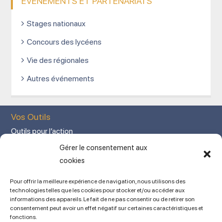
ÉVÉNEMENTS ET PARTENARIATS
Stages nationaux
Concours des lycéens
Vie des régionales
Autres événements
Vos Outils
Outils pour l’action
Votre espace adhérent
Gérer le consentement aux
Mon Compte adhérent
cookies
Adhérez en ligne
Pour offrir la meilleure expérience de navigation, nous utilisons des
L’association
technologies telles que les cookies pour stocker et/ou accéder aux
informations des appareils. Le fait de ne pas consentir ou de retirer son
Mentions légales
consentement peut avoir un effet négatif sur certaines caractéristiques et
fonctions.
Contact