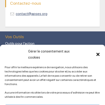
Contactez-nous
contact@apses.org
Vos Outils
Outils pour l’action
Votre espace adhérent
Gérer le consentement aux
Mon Compte adhérent
cookies
Adhérez en ligne
Pour offrir la meilleure expérience de navigation, nous utilisons des
L’association
technologies telles que les cookies pour stocker et/ou accéder aux
informations des appareils. Le fait de ne pas consentir ou de retirer son
Mentions légales
consentement peut avoir un effet négatif sur certaines caractéristiques et
fonctions.
Contact
Ancien site
Aucune information récoltée lors de votre processus d'adhésion ne peut être
lien vers SPIP
utilsée à des fin commerciales.