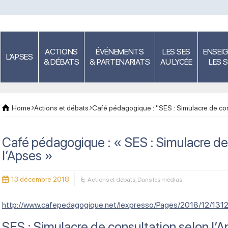
ACTIONS
ÉVÉNEMENTS
LES SES
ENSEI
L’APSES
& DÉBATS
& PARTENARIATS
AU LYCÉE
LES 
Home
Actions et débats
Café pédagogique : "SES : Simulacre de con
Café pédagogique : « SES : Simulacre de
l’Apses »
13 décembre 2018
Actions et débats
,
Dans les médias
http://www.cafepedagogique.net/lexpresso/Pages/2018/12/1
SES : Simulacre de consultation selon l’