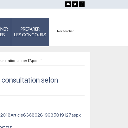
GNER
PRÉPARER
SES
LES CONCOURS
sultation selon l'Apses"
 consultation selon
3122018Article636802819935819127.aspx
Apses