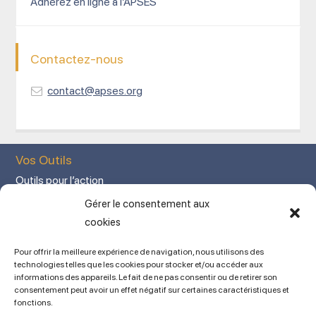
Adhérez en ligne à l’APSES
Contactez-nous
contact@apses.org
Vos Outils
Outils pour l’action
Votre espace adhérent
Gérer le consentement aux
Mon Compte adhérent
cookies
Adhérez en ligne
Pour offrir la meilleure expérience de navigation, nous utilisons des
L’association
technologies telles que les cookies pour stocker et/ou accéder aux
informations des appareils. Le fait de ne pas consentir ou de retirer son
Mentions légales
consentement peut avoir un effet négatif sur certaines caractéristiques et
fonctions.
Contact