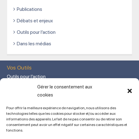
Publications
Débats et enjeux
Outils pour l’action
Dans les médias
Vos Outils
Outils pour l’action
Votre espace adhérent
Gérer le consentement aux
Mon Compte adhérent
cookies
Adhérez en ligne
Pour offrir la meilleure expérience de navigation, nous utilisons des
L’association
technologies telles que les cookies pour stocker et/ou accéder aux
informations des appareils. Le fait de ne pas consentir ou de retirer son
Mentions légales
consentement peut avoir un effet négatif sur certaines caractéristiques et
fonctions.
Contact
Ancien site