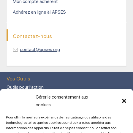
Mon compte adhérent
Adhérez en ligne à l’APSES
Contactez-nous
contact@apses.org
Vos Outils
Outils pour l’action
Votre espace adhérent
Gérer le consentement aux
Mon Compte adhérent
cookies
Adhérez en ligne
Pour offrir la meilleure expérience de navigation, nous utilisons des
L’association
technologies telles que les cookies pour stocker et/ou accéder aux
informations des appareils. Le fait de ne pas consentir ou de retirer son
Mentions légales