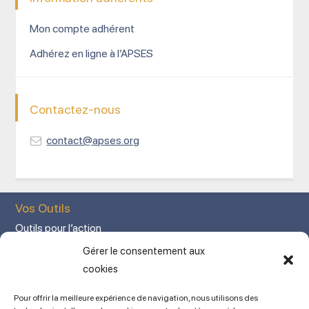
Mon compte adhérent
Adhérez en ligne à l’APSES
Contactez-nous
contact@apses.org
Vos Outils
Outils pour l’action
Votre espace adhérent
Gérer le consentement aux
Mon Compte adhérent
cookies
Adhérez en ligne
Pour offrir la meilleure expérience de navigation, nous utilisons des
L’association