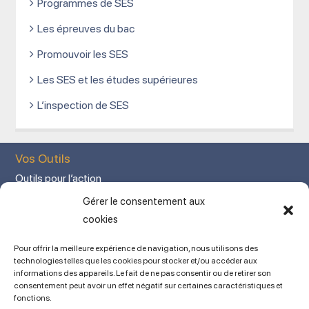
Programmes de SES
Les épreuves du bac
Promouvoir les SES
Les SES et les études supérieures
L’inspection de SES
Vos Outils
Outils pour l’action
Votre espace adhérent
Gérer le consentement aux
Mon Compte adhérent
cookies
Adhérez en ligne
Pour offrir la meilleure expérience de navigation, nous utilisons des
L’association
technologies telles que les cookies pour stocker et/ou accéder aux
informations des appareils. Le fait de ne pas consentir ou de retirer son
Mentions légales
consentement peut avoir un effet négatif sur certaines caractéristiques et
fonctions.
Contact