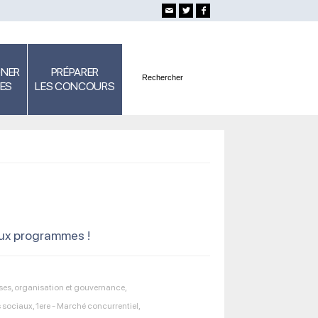
GNER
PRÉPARER
SES
LES CONCOURS
ux programmes !
rises, organisation et gouvernance
,
s sociaux
,
1ere - Marché concurrentiel
,