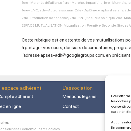
1ere - Marchés défaillants
,
1ere - Marchés imparfaits
,
1ere - Monnaie
,
1e
1ere – EMC
,
2de - Acteurs sociaux
,
2de - Diplôme, emploi et salaire
,
2de 
2de - Production de richesses
,
2de - SNT
,
2de - Vie politique
,
2de- Marc
ESPACE MUTUALISATION
,
Mutualisation
,
Première
,
Seconde
,
Stages 
Cette rubrique est en attente de vos mutualisations p
à partager vos cours, dossiers documentaires, progressi
l’adresse apses-adh@googlegroups.com, en précisant 
e espace adhérent
L’association
ompte adhérent
Mentions légales
Pour offrir l
les cookies 
ez en ligne
Contact
consentir ou 
caractéristi
rales
Aucune infor
fin commerc
 de Sciences Économiques et Sociales