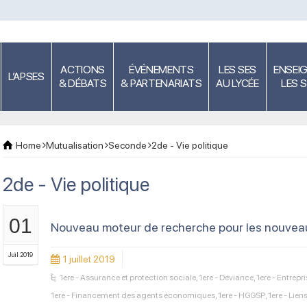
ACTIONS
ÉVÉNEMENTS
LES SES
ENSEI
L’APSES
& DÉBATS
& PARTENARIATS
AU LYCÉE
LES 
Home
Mutualisation
Seconde
2de - Vie politique
2de - Vie politique
01
Nouveau moteur de recherche pour les nouvea
Juil 2019
1 juillet 2019
1ere - Assurance et protection sociale
,
1ere - Déviance
,
1ere - Entrep
1ere - Financement des agents économiques
,
1ere - HGGSP
,
1ere - Lien