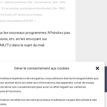
re - Opinion publique
,
1ere - Socialisation
,
1ere - Vote
,
- Économistes, sociologues et politistes
,
2de - EMC
,
hé et prix
,
AP
,
divers tous niveaux
,
Apses
,
Sup (prépas, BTS, IEP...)
our les nouveaux programmes. N’hésitez pas
ons, etc. en les envoyant sur
MUTU dans le sujet du mail.
Gérer le consentement aux cookies
Ancien site
lien vers SPIP
a meilleure expérience de navigation, nous utilisons des technologies telles que
pour stocker et/ou accéder aux informations des appareils. Le fait de ne pas
de retirer son consentement peut avoir un effet négatif sur certaines
ques et fonctions.
mation récoltée lors de votre processus d'adhésion ne peut être utilsée à des
iales.