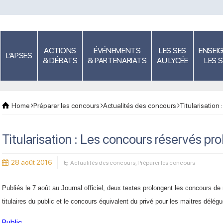
ACTIONS
ÉVÉNEMENTS
LES SES
ENSEI
L’APSES
& DÉBATS
& PARTENARIATS
AU LYCÉE
LES 
Home
Préparer les concours
Actualités des concours
Titularisation
Titularisation : Les concours réservés pr
28 août 2016
Actualités des concours
,
Préparer les concours
Publiés le 7 août au Journal officiel, deux textes prolongent les concours 
titulaires du public et le concours équivalent du privé pour les maitres délég
Public