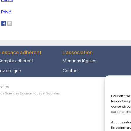
Privé
e espace adhérent
L’association
ompte adhérent
Mentions légales
ez en ligne
Contact
rales
 de Sciences Économiques et Sociales
Pour offrir l
les cookies 
consentir ou 
caractéristi
Aucune infor
fin commerc