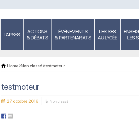
ACTIONS
ÉVÉNEMENTS
LES SES
ENSEI
L’APSES
& DÉBATS
& PARTENARIATS
AU LYCÉE
LES 
Home
Non classé
testmoteur
testmoteur
27 octobre 2016
Non classé