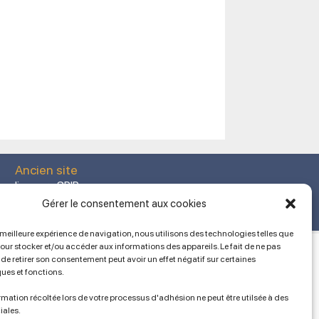
Ancien site
lien vers SPIP
Gérer le consentement aux cookies
a meilleure expérience de navigation, nous utilisons des technologies telles que
pour stocker et/ou accéder aux informations des appareils. Le fait de ne pas
de retirer son consentement peut avoir un effet négatif sur certaines
ques et fonctions.
mation récoltée lors de votre processus d'adhésion ne peut être utilsée à des
iales.