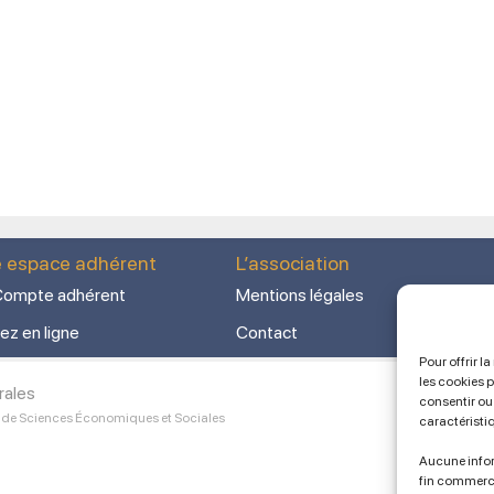
e espace adhérent
L’association
ompte adhérent
Mentions légales
ez en ligne
Contact
Pour offrir l
les cookies 
rales
consentir ou 
 de Sciences Économiques et Sociales
caractéristi
Aucune infor
fin commerc