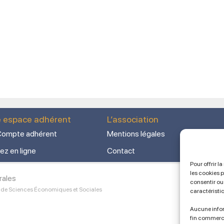
e espace adhérent
L’association
ompte adhérent
Mentions légales
ez en ligne
Contact
Pour offrir l
les cookies 
rales
consentir ou 
 de Sciences Économiques et Sociales
caractéristi
Aucune infor
fin commerc