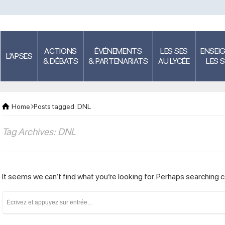
ACTIONS
ÉVÉNEMENTS
LES SES
ENSEI
L’APSES
& DÉBATS
& PARTENARIATS
AU LYCÉE
LES 
Home
Posts tagged: DNL
Tag Archives: DNL
It seems we can’t find what you’re looking for. Perhaps searching c