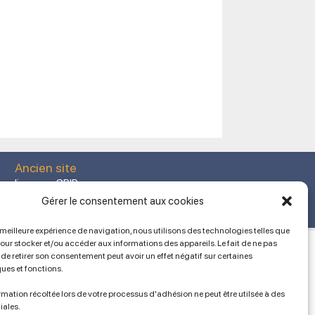
Ancien site
lien vers SPIP
Gérer le consentement aux cookies
a meilleure expérience de navigation, nous utilisons des technologies telles que
pour stocker et/ou accéder aux informations des appareils. Le fait de ne pas
de retirer son consentement peut avoir un effet négatif sur certaines
ques et fonctions.
mation récoltée lors de votre processus d'adhésion ne peut être utilsée à des
iales.