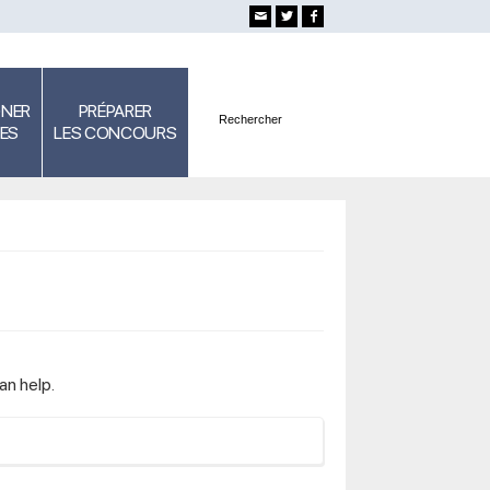
GNER
PRÉPARER
SES
LES CONCOURS
an help.