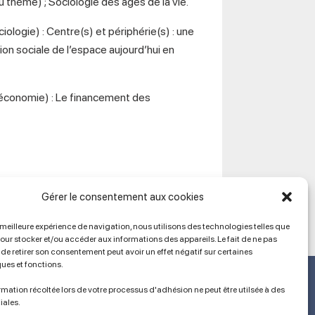
 thème) ; Sociologie des âges de la vie.
iologie) : Centre(s) et périphérie(s) : une
on sociale de l’espace aujourd’hui en
économie) : Le financement des
Gérer le consentement aux cookies
a meilleure expérience de navigation, nous utilisons des technologies telles que
pour stocker et/ou accéder aux informations des appareils. Le fait de ne pas
de retirer son consentement peut avoir un effet négatif sur certaines
ques et fonctions.
Ancien site
lien vers SPIP
mation récoltée lors de votre processus d'adhésion ne peut être utilsée à des
iales.