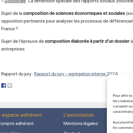
–
Sociologie
: La dimension spatiale des rapports sociaux (nouveau
Sujet de la
composition de sciences économiques et sociales
(soc
opposition pertinente pour analyser les processus de différenciati
France ?
Sujet de l’épreuve de
composition élaborée à partir d’un dossier
(
entreprises.
Rapport du jury :
Rapport du jury – agrégation interne 2024
Pour offrir l
les cookies 
consentir ou 
caractéristi
e espace adhérent
L’association
Aucune infor
ompte adhérent
Mentions légales
fin commerc