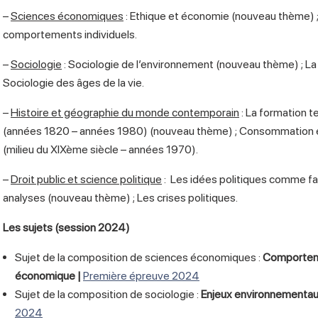
–
S
ciences économiques
: Ethique et économie (nouveau thème) ;
comportements individuels.
–
Sociologie
: Sociologie de l’environnement (nouveau thème) ; La
Sociologie des âges de la vie.
–
H
istoire et géographie du monde contemporain
: La formation t
(années 1820 – années 1980) (nouveau thème) ; Consommation et
(milieu du XIXème siècle – années 1970).
–
D
roit public et science politique
: Les idées politiques comme fa
analyses (nouveau thème) ; Les crises politiques.
Les sujets (session 2024)
Sujet de la composition de sciences économiques :
Comporteme
économique |
Première épreuve 2024
Sujet de la composition de sociologie :
Enjeux environnementaux
2024