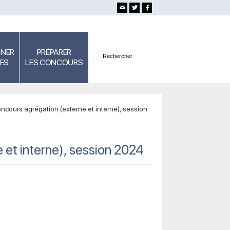
GNER
PRÉPARER
SES
LES CONCOURS
ncours agrégation (externe et interne), session
 et interne), session 2024