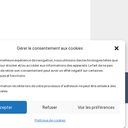
Gérer le consentement aux cookies
a meilleure expérience de navigation, nous utilisons des technologies telles que
pour stocker et/ou accéder aux informations des appareils. Le fait de ne pas
de retirer son consentement peut avoir un effet négatif sur certaines
ques et fonctions.
Ancien site
lien vers SPIP
mation récoltée lors de votre processus d'adhésion ne peut être utilsée à des
iales.
cepter
Refuser
Voir les préférences
Politique de cookies