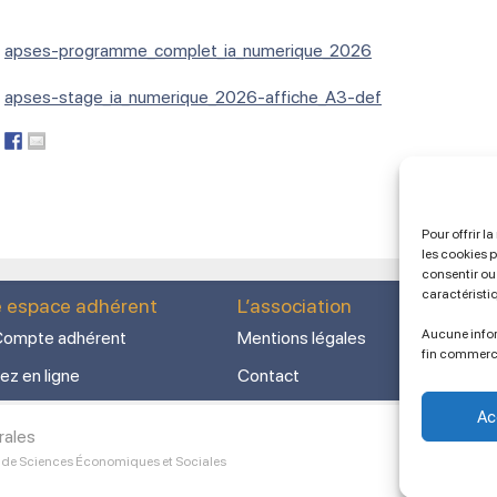
apses-programme_complet_ia_numerique_2026
apses-stage_ia_numerique_2026-affiche_A3-def
Pour offrir l
les cookies 
consentir ou 
caractéristi
e espace adhérent
L’association
Aucune infor
ompte adhérent
Mentions légales
fin commerc
ez en ligne
Contact
Ac
rales
 de Sciences Économiques et Sociales