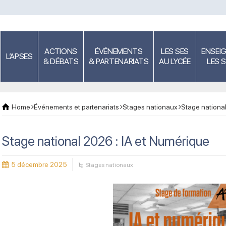
ACTIONS
ÉVÉNEMENTS
LES SES
ENSEI
L’APSES
& DÉBATS
& PARTENARIATS
AU LYCÉE
LES 
Home
Événements et partenariats
Stages nationaux
Stage national
Stage national 2026 : IA et Numérique
5 décembre 2025
Stages nationaux