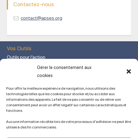
Contactez-nous
contact@apses.org
Vos Outils
Outils pour l’action
Votre espace adhérent
Gérer le consentement aux
Mon Compte adhérent
cookies
Adhérez en ligne
Pour offrir la meilleure expérience de navigation, nous utilisons des
L’association
technologies telles que les cookies pour stocker et/ou accéder aux
informations des appareils. Le fait de ne pas consentir ou de retirer son
Mentions légales
consentement peut avoir un effet négatif sur certaines caractéristiques et
fonctions.
Contact
Ancien site
Aucune information récoltée lors de votre processus d'adhésion ne peut être
lien vers SPIP
utilsée à des fin commerciales.