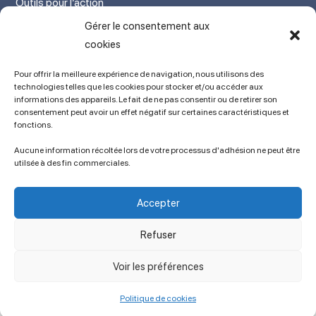
Outils pour l’action
Votre espace adhérent
Gérer le consentement aux
Mon Compte adhérent
cookies
Adhérez en ligne
Pour offrir la meilleure expérience de navigation, nous utilisons des
L’association
technologies telles que les cookies pour stocker et/ou accéder aux
informations des appareils. Le fait de ne pas consentir ou de retirer son
Mentions légales
consentement peut avoir un effet négatif sur certaines caractéristiques et
fonctions.
Contact
Ancien site
Aucune information récoltée lors de votre processus d'adhésion ne peut être
lien vers SPIP
utilsée à des fin commerciales.
Politique de cookies (UE)
Conditions générales
Accepter
Copyright © 2023 APSES / Association des Professeurs de Sciences
Économiques et Sociales
Refuser
Voir les préférences
Politique de cookies